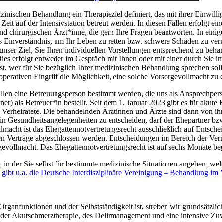
zinischen Behandlung ein Therapieziel definiert, das mit ihrer Einwilli
e Zeit auf der Intensivstation betreut werden. In diesen Fällen erfolgt 
 chirurgischen Ärzt*inne, die gern Ihre Fragen beantworten. In einige
tes Einverständnis, um Ihr Leben zu retten bzw. schwere Schäden zu ve
 unser Ziel, Sie Ihren individuellen Vorstellungen entsprechend zu be
ies erfolgt entweder im Gespräch mit Ihnen oder mit einer durch Sie
ist, wer für Sie bezüglich Ihrer medizinischen Behandlung sprechen soll
perativen Eingriff die Möglichkeit, eine solche Vorsorgevollmacht zu e
ällen eine Betreuungsperson bestimmt werden, die uns als Ansprechperso
) als Betreuer*in bestellt. Seit dem 1. Januar 2023 gibt es für akute 
de Verheiratete. Die behandelnden Ärztinnen und Ärzte sind dann von ih
in Gesundheitsangelegenheiten zu entscheiden, darf der Ehepartner bzw.
lmacht ist das Ehegattennotvertretungsrecht ausschließlich auf Entsc
en Verträge abgeschlossen werden. Entscheidungen im Bereich der Verm
gevollmacht. Das Ehegattennotvertretungsrecht ist auf sechs Monate be
g, in der Sie selbst für bestimmte medizinische Situationen angeben, 
g gibt u.a. die Deutsche Interdisziplinäre Vereinigung – Behandlung 
 Organfunktionen und der Selbstständigkeit ist, streben wir grundsätzl
n der Akutschmerztherapie, des Delirmanagement und eine intensive Z