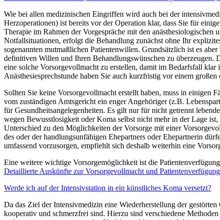
Wie bei allen medizinischen Eingriffen wird auch bei der intensivmedi
Herzoperationen) ist bereits vor der Operation klar, dass Sie für einig
Therapie im Rahmen der Vorgespräche mit den anästhesiologischen und
Notfallsituationen, erfolgt die Behandlung zunächst ohne Ihr explizi
sogenannten mutmaßlichen Patientenwillen. Grundsätzlich ist es aber
definitiven Willen und Ihren Behandlungswünschen zu überzeugen. D
eine solche Vorsorgevollmacht zu erstellen, damit im Bedarfsfall klar 
Anästhesiesprechstunde haben Sie auch kurzfristig vor einem großen o
Sollten Sie keine Vorsorgevollmacht erstellt haben, muss in einigen F
vom zuständigen Amtsgericht ein enger Angehöriger (z.B. Lebenspartner
für Gesundheitsangelegenheiten. Es gilt nur für nicht getrennt leben
wegen Bewusstlosigkeit oder Koma selbst nicht mehr in der Lage ist, 
Unterschied zu den Möglichkeiten der Vorsorge mit einer Vorsorgevol
des oder der handlungsunfähigen Ehepartners oder Ehepartnerin dürf
umfassend vorzusorgen, empfiehlt sich deshalb weiterhin eine Vorsor
Eine weitere wichtige Vorsorgemöglichkeit ist die Patientenverfügun
Detaillierte Auskünfte zur Vorsorgevollmacht und Patientenverfügun
Werde ich auf der Intensivstation in ein künstliches Koma versetzt?
Da das Ziel der Intensivmedizin eine Wiederherstellung der gestörten
kooperativ und schmerzfrei sind. Hierzu sind verschiedene Methode