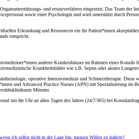
Organunterstützungs- und ersatzverfahren eingesetzt. Das Team der Inte
rvicepersonal sowie einer Psychologin und wird unterstützt durch Pers
ividuellen Erkrankung und Ressourcen ein für Patient*innen akzeptables
nds entspricht.
nsivmediziner*innen anderer Krankenhäuser im Rahmen eines Konsils fü
nsivmedizinische Krankheitsbilder wie z.B. Sepsis oder akutes Lungenv
ästhesiologie, operative Intensivmedizin und Schmerztherapie. Diese we
*innen und Advanced Practice Nurses (APN) mit Spezialisierung im Bere
rsitätsklinikums Münster.
rund um die Uhr an allen Tagen des Jahres (24/7/365) bei Konsilanfra
wenn ich selbst nicht in der Lage bin, meinen Willen zu äußern?