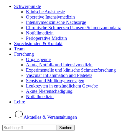
Schwerpunkte
Klinische Anästhesie
Operative Intensivmedizin
Intensivmedizinische Nachsorge
Chronische Schmerzen | Unsere Schmerzambulanz
Notfallmedizin
Perioperative Medizin
Sprechstunden & Kontakt
Team
Forschung
Organspende
Akut-, Notfall- und Intensivmedizin
Experimentelle und klinische Schmerzforschung
Vascular Inflammation and Platelets
Sepsis und Multiorganversagen
Leukozyten in entzündlichem Gewebe
Akute Nierenschädigung
Notfallmedizin
Lehre
Aktuelles & Veranstaltungen
Suchen