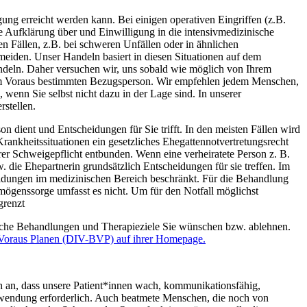
gung erreicht werden kann. Bei einigen operativen Eingriffen (z.B.
eine Aufklärung über und Einwilligung in die intensivmedizinische
n Fällen, z.B. bei schweren Unfällen oder in ähnlichen
rmeiden. Unser Handeln basiert in diesen Situationen auf dem
handeln. Daher versuchen wir, uns sobald wie möglich von Ihrem
 im Voraus bestimmten Bezugsperson. Wir empfehlen jedem Menschen,
, wenn Sie selbst nicht dazu in der Lage sind. In unserer
rstellen.
n dient und Entscheidungen für Sie trifft. In den meisten Fällen wird
Krankheitssituationen ein gesetzliches Ehegattennotvertretungsrecht
rer Schweigepflicht entbunden. Wenn eine verheiratete Person z. B.
 die Ehepartnerin grundsätzlich Entscheidungen für sie treffen. Im
heidungen im medizinischen Bereich beschränkt. Für die Behandlung
ögenssorge umfasst es nicht. Um für den Notfall möglichst
grenzt
welche Behandlungen und Therapieziele Sie wünschen bzw. ablehnen.
im Voraus Planen (DIV-BVP) auf ihrer Homepage.
ich an, dass unsere Patient*innen wach, kommunikationsfähig,
uwendung erforderlich. Auch beatmete Menschen, die noch von