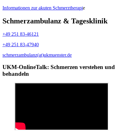
Informationen zur akuten Schmerztherapi
e
Schmerzambulanz & Tagesklinik
+49 251 83-46121
+49 251 83-47940
schmerzambulanz(at)ukmuenster.de
UKM-OnlineTalk: Schmerzen verstehen und
behandeln