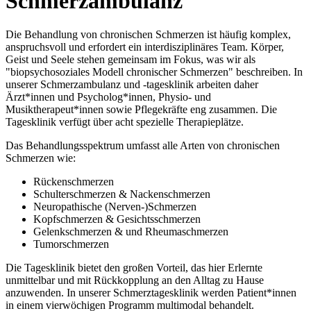
Schmerzambulanz
Die Behandlung von chronischen Schmerzen ist häufig komplex,
anspruchsvoll und erfordert ein interdisziplinäres Team. Körper,
Geist und Seele stehen gemeinsam im Fokus, was wir als
"biopsychosoziales Modell chronischer Schmerzen" beschreiben. In
unserer Schmerzambulanz und -tagesklinik arbeiten daher
Ärzt*innen und Psycholo­g*innen, Physio- und
Musiktherapeut*innen sowie Pflegekräfte eng zusammen. Die
Tagesklinik verfügt über acht spezielle Therapieplätze.
Das Behandlungsspektrum umfasst alle Arten von chronischen
Schmerzen wie:
Rückenschmerzen
Schulterschmerzen & Nackenschmerzen
Neuropathische (Nerven-)Schmerzen
Kopfschmerzen & Gesichtsschmerzen
Gelenkschmerzen & und Rheumaschmerzen
Tumorschmerzen
Die Tagesklinik bietet den großen Vorteil, das hier Erlernte
unmittelbar und mit Rückkopplung an den Alltag zu Hause
anzuwenden. In unserer Schmerztagesklinik werden Patient*innen
in einem vierwöchigen Programm multimodal behandelt.