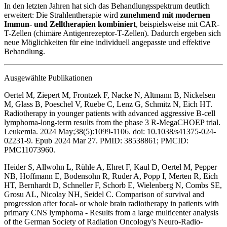
In den letzten Jahren hat sich das Behandlungsspektrum deutlich
erweitert: Die Strahlentherapie wird
zunehmend mit modernen
Immun- und Zelltherapien kombiniert
, beispielsweise mit CAR-
T-Zellen (chimäre Antigenrezeptor-T-Zellen). Dadurch ergeben sich
neue Möglichkeiten für eine individuell angepasste und effektive
Behandlung.
Ausgewählte Publikationen
Oertel M, Ziepert M, Frontzek F, Nacke N, Altmann B, Nickelsen
M, Glass B, Poeschel V, Ruebe C, Lenz G, Schmitz N, Eich HT.
Radiotherapy in younger patients with advanced aggressive B-cell
lymphoma-long-term results from the phase 3 R-MegaCHOEP trial.
Leukemia. 2024 May;38(5):1099-1106. doi: 10.1038/s41375-024-
02231-9. Epub 2024 Mar 27. PMID: 38538861; PMCID:
PMC11073960.
Heider S, Allwohn L, Rühle A, Ehret F, Kaul D, Oertel M, Pepper
NB, Hoffmann E, Bodensohn R, Ruder A, Popp I, Merten R, Eich
HT, Bernhardt D, Schneller F, Schorb E, Wielenberg N, Combs SE,
Grosu AL, Nicolay NH, Seidel C. Comparison of survival and
progression after focal- or whole brain radiotherapy in patients with
primary CNS lymphoma - Results from a large multicenter analysis
of the German Society of Radiation Oncology's Neuro-Radio-