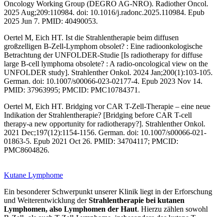
Oncology Working Group (DEGRO AG-NRO). Radiother Oncol.
2025 Aug;209:110984. doi: 10.1016/j.radonc.2025.110984. Epub
2025 Jun 7. PMID: 40490053.
Oertel M, Eich HT. Ist die Strahlentherapie beim diffusen
großzelligen B-Zell-Lymphom obsolet? : Eine radioonkologische
Betrachtung der UNFOLDER-Studie [Is radiotherapy for diffuse
large B-cell lymphoma obsolete? : A radio-oncological view on the
UNFOLDER study]. Strahlenther Onkol. 2024 Jan;200(1):103-105.
German. doi: 10.1007/s00066-023-02177-4. Epub 2023 Nov 14.
PMID: 37963995; PMCID: PMC10784371.
Oertel M, Eich HT. Bridging vor CAR T-Zell-Therapie – eine neue
Indikation der Strahlentherapie? [Bridging before CAR T-cell
therapy-a new opportunity for radiotherapy?]. Strahlenther Onkol.
2021 Dec;197(12):1154-1156. German. doi: 10.1007/s00066-021-
01863-5. Epub 2021 Oct 26. PMID: 34704117; PMCID:
PMC8604826.
Kutane Lymphome
Ein besonderer Schwerpunkt unserer Klinik liegt in der Erforschung
und Weiterentwicklung der
Strahlentherapie bei kutanen
Lymphomen, also Lymphomen der Haut
. Hierzu zählen sowohl