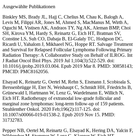
Ausgewählte Publikationen
Binkley MS, Brady JL, Hajj C, Chelius M, Chau K, Balogh A,
Levis M, Filippi AR, Jones M, Ahmed S, MacManus M, Wirth A,
Oguchi M, Vistisen AK, Andraos TY, Ng AK, Aleman BMP, Choi
SH, Kirova YM, Hardy S, Reinartz G, Eich HT, Bratman SV,
Constine LS, Suh CO, Dabaja B, El-Galaly TC, Hodgson DC,
Ricardi U, Yahalom J, Mikhaeel NG, Hoppe RT. Salvage Treatment
and Survival for Relapsed Follicular Lymphoma Following Primary
Radiation Therapy: A Collaborative Study on Behalf of ILROG. Int
J Radiat Oncol Biol Phys. 2019 Jul 1;104(3):522-529. doi:
10.1016/j.ijrobp.2019.03.004. Epub 2019 Mar 8. PMID: 30858143;
PMCID: PMC8162056.
Elsayad K, Reinartz G, Oertel M, Rehn S, Eismann J, Scobioala S,
Berssenbrügge H, Eter N, Weishaupt C, Schmidt HH, Friedrichs B,
Grünewald I, Hartmann W, Lenz G, Wardelmann E, Willich N,
Eich HT. Radiotherapy of extranodal low-grade follicular and
marginal zone lymphomas: long-term follow-up of 159 patients.
Strahlenther Onkol. 2020 Feb;196(2):117-125. doi:
10.1007/s00066-019-01538-2. Epub 2019 Nov 15. PMID:
31732783.
Pepper NB, Oertel M, Reinartz G, Elsayad K, Hering DA, Yalcin F,
Wildgruber M, Stummer W, Lenz G, Klapper W, Eich HT.