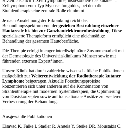
B-Zell- als auch T-Zell-Lymphome, insbesondere das kutane T-
Zelllymphom vom Typ Mycosis fungoides, bei dem die
Strahlentherapie eine zentrale Rolle einnimmt.
Je nach Ausdehnung der Erkrankung reicht das
Behandlungsspektrum von der
gezielten Bestrahlung einzelner
Hautareale bis hin zur Ganzhautelektronenbestrahlung
. Diese
spezialisierte Therapieform ermöglicht eine gleichmäßige
Behandlung der gesamten Hautoberfläche.
Die Therapie erfolgt in enger interdisziplinärer Zusammenarbeit mit
der Dermatologie des Universitätsklinikums Münster sowie mit
führenden externen Expert*innen.
Unsere Klinik hat durch zahlreiche wissenschaftliche Publikationen
maßgeblich zur
Weiterentwicklung der Radiotherapie kutaner
Lymphome
beigetragen. Aktuelle Forschungsprojekte
konzentrieren sich unter anderem auf die Kombination von
Strahlentherapie mit modernen Systemtherapien, die Optimierung
von Dosiskonzepten sowie auf translationale Ansätze zur weiteren
Verbesserung der Behandlung.
Ausgewählte Publikationen
Elsayad K, Falke I, Stadler R, Angela Y, Steike DR, Moustakis C,