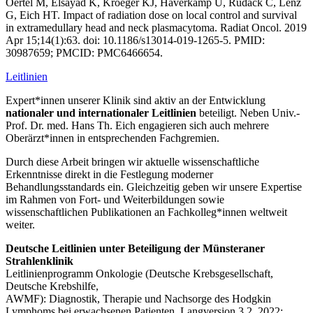
Oertel M, Elsayad K, Kroeger KJ, Haverkamp U, Rudack C, Lenz
G, Eich HT. Impact of radiation dose on local control and survival
in extramedullary head and neck plasmacytoma. Radiat Oncol. 2019
Apr 15;14(1):63. doi: 10.1186/s13014-019-1265-5. PMID:
30987659; PMCID: PMC6466654.
Leitlinien
Expert*innen unserer Klinik sind aktiv an der Entwicklung
nationaler und internationaler Leitlinien
beteiligt. Neben Univ.-
Prof. Dr. med. Hans Th. Eich engagieren sich auch mehrere
Oberärzt*innen in entsprechenden Fachgremien.
Durch diese Arbeit bringen wir aktuelle wissenschaftliche
Erkenntnisse direkt in die Festlegung moderner
Behandlungsstandards ein. Gleichzeitig geben wir unsere Expertise
im Rahmen von Fort- und Weiterbildungen sowie
wissenschaftlichen Publikationen an Fachkolleg*innen weltweit
weiter.
Deutsche Leitlinien unter Beteiligung der Münsteraner
Strahlenklinik
Leitlinienprogramm Onkologie (Deutsche Krebsgesellschaft,
Deutsche Krebshilfe,
AWMF): Diagnostik, Therapie und Nachsorge des Hodgkin
Lymphoms bei erwachsenen Patienten, Langversion 3.2, 2022;