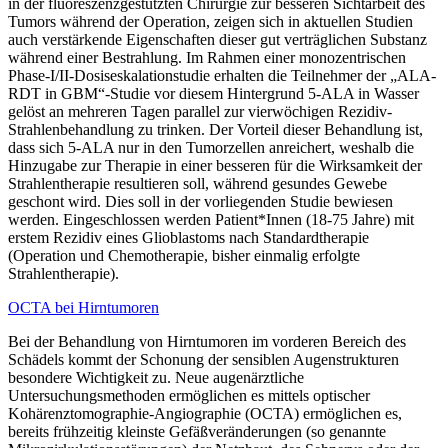
in der fluoreszenzgestützten Chirurgie zur besseren Sichtarbeit des
Tumors während der Operation, zeigen sich in aktuellen Studien
auch verstärkende Eigenschaften dieser gut verträglichen Substanz
während einer Bestrahlung. Im Rahmen einer monozentrischen
Phase-I/II-Dosiseskalationstudie erhalten die Teilnehmer der „ALA-
RDT in GBM“-Studie vor diesem Hintergrund 5-ALA in Wasser
gelöst an mehreren Tagen parallel zur vierwöchigen Rezidiv-
Strahlenbehandlung zu trinken. Der Vorteil dieser Behandlung ist,
dass sich 5-ALA nur in den Tumorzellen anreichert, weshalb die
Hinzugabe zur Therapie in einer besseren für die Wirksamkeit der
Strahlentherapie resultieren soll, während gesundes Gewebe
geschont wird. Dies soll in der vorliegenden Studie bewiesen
werden. Eingeschlossen werden Patient*Innen (18-75 Jahre) mit
erstem Rezidiv eines Glioblastoms nach Standardtherapie
(Operation und Chemotherapie, bisher einmalig erfolgte
Strahlentherapie).
OCTA bei Hirntumoren
Bei der Behandlung von Hirntumoren im vorderen Bereich des
Schädels kommt der Schonung der sensiblen Augenstrukturen
besondere Wichtigkeit zu. Neue augenärztliche
Untersuchungsmethoden ermöglichen es mittels optischer
Kohärenztomographie-Angiographie (OCTA) ermöglichen es,
bereits frühzeitig kleinste Gefäßveränderungen (so genannte