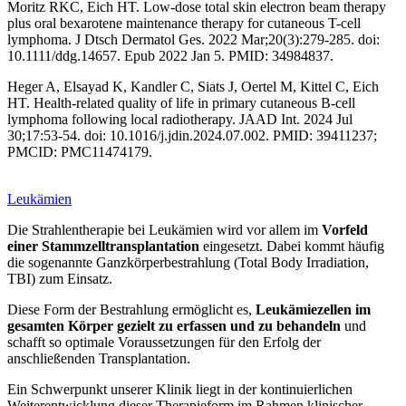
Moritz RKC, Eich HT. Low-dose total skin electron beam therapy
plus oral bexarotene maintenance therapy for cutaneous T-cell
lymphoma. J Dtsch Dermatol Ges. 2022 Mar;20(3):279-285. doi:
10.1111/ddg.14657. Epub 2022 Jan 5. PMID: 34984837.
Heger A, Elsayad K, Kandler C, Siats J, Oertel M, Kittel C, Eich
HT. Health-related quality of life in primary cutaneous B-cell
lymphoma following local radiotherapy. JAAD Int. 2024 Jul
30;17:53-54. doi: 10.1016/j.jdin.2024.07.002. PMID: 39411237;
PMCID: PMC11474179.
Leukämien
Die Strahlentherapie bei Leukämien wird vor allem im
Vorfeld
einer Stammzelltransplantation
eingesetzt. Dabei kommt häufig
die sogenannte Ganzkörperbestrahlung (Total Body Irradiation,
TBI) zum Einsatz.
Diese Form der Bestrahlung ermöglicht es,
Leukämiezellen im
gesamten Körper gezielt zu erfassen und zu behandeln
und
schafft so optimale Voraussetzungen für den Erfolg der
anschließenden Transplantation.
Ein Schwerpunkt unserer Klinik liegt in der kontinuierlichen
Weiterentwicklung dieser Therapieform im Rahmen klinischer