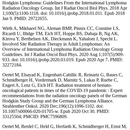
Hodgkin Lymphoma: Guidelines From the International Lymphoma
Radiation Oncology Group. Int J Radiat Oncol Biol Phys. 2018 Apr
1;100(5):1100-1118. doi: 10.1016/j.ijrobp.2018.01.011. Epub 2018
Jan 9. PMID: 29722655.
Wirth A, Mikhaeel NG, Aleman BMP, Pinnix CC, Constine LS,
Ricardi U, Illidge TM, Eich HT, Hoppe BS, Dabaja B, Ng AK,
Kirova Y, Berthelsen AK, Dieckmann K, Yahalom J, Specht L.
Involved Site Radiation Therapy in Adult Lymphomas: An
Overview of International Lymphoma Radiation Oncology Group
Guidelines. Int J Radiat Oncol Biol Phys. 2020 Aug 1;107(5):909-
933. doi: 10.1016/j.ijrobp.2020.03.019. Epub 2020 Apr 7. PMID:
32272184.
Oertel M, Elsayad K, Engenhart-Cabillic R, Reinartz G, Baues C,
Schmidberger H, Vordermark D, Marnitz S, Lukas P, Ruebe C,
Engert A, Lenz G, Eich HT. Radiation treatment of hemato-
oncological patients in times of the COVID-19 pandemic : Expert
recommendations from the radiation oncology panels of the German
Hodgkin Study Group and the German Lymphoma Alliance.
Strahlenther Onkol. 2020 Dec;196(12):1096-1102. doi:
10.1007/s00066-020-01705-w. Epub 2020 Oct 30. PMID:
33125504; PMCID: PMC7596809.
Oertel M, Berdel C, Held G, Herfarth K, Schmidberger H, Ernst M,