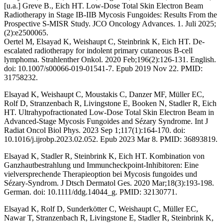
[u.a.] Greve B., Eich HT. Low-Dose Total Skin Electron Beam
Radiotherapy in Stage IB-IIB Mycosis Fungoides: Results From the
Prospective S-MISR Study. JCO Oncology Advances. 1. Juli 2025;
(2):e2500065.
Oertel M, Elsayad K, Weishaupt C, Steinbrink K, Eich HT. De-
escalated radiotherapy for indolent primary cutaneous B-cell
lymphoma. Strahlenther Onkol. 2020 Feb;196(2):126-131. English.
doi: 10.1007/s00066-019-01541-7. Epub 2019 Nov 22. PMID:
31758232.
Elsayad K, Weishaupt C, Moustakis C, Danzer MF, Müller EC,
Rolf D, Stranzenbach R, Livingstone E, Booken N, Stadler R, Eich
HT. Ultrahypofractionated Low-Dose Total Skin Electron Beam in
Advanced-Stage Mycosis Fungoides and Sézary Syndrome. Int J
Radiat Oncol Biol Phys. 2023 Sep 1;117(1):164-170. doi:
10.1016/j.ijrobp.2023.02.052. Epub 2023 Mar 8. PMID: 36893819.
Elsayad K, Stadler R, Steinbrink K, Eich HT. Kombination von
Ganzhautbestrahlung und Immuncheckpoint-Inhibitoren: Eine
vielversprechende Therapieoption bei Mycosis fungoides und
Sézary-Syndrom. J Dtsch Dermatol Ges. 2020 Mar;18(3):193-198.
German. doi: 10.1111/ddg.14044_g. PMID: 32130771.
Elsayad K, Rolf D, Sunderkötter C, Weishaupt C, Müller EC,
Nawar T, Stranzenbach R, Livingstone E, Stadler R, Steinbrink K,