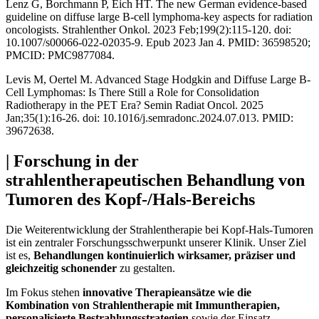
Lenz G, Borchmann P, Eich HT. The new German evidence-based
guideline on diffuse large B-cell lymphoma-key aspects for radiation
oncologists. Strahlenther Onkol. 2023 Feb;199(2):115-120. doi:
10.1007/s00066-022-02035-9. Epub 2023 Jan 4. PMID: 36598520;
PMCID: PMC9877084.
Levis M, Oertel M. Advanced Stage Hodgkin and Diffuse Large B-
Cell Lymphomas: Is There Still a Role for Consolidation
Radiotherapy in the PET Era? Semin Radiat Oncol. 2025
Jan;35(1):16-26. doi: 10.1016/j.semradonc.2024.07.013. PMID:
39672638.
| Forschung in der
strahlentherapeutischen Behandlung von
Tumoren des Kopf-/Hals-Bereichs
Die Weiterentwicklung der Strahlentherapie bei Kopf-Hals-Tumoren
ist ein zentraler Forschungsschwerpunkt unserer Klinik. Unser Ziel
ist es,
Behandlungen kontinuierlich wirksamer, präziser und
gleichzeitig schonender
zu gestalten.
Im Fokus stehen
innovative Therapieansätze wie die
Kombination von Strahlentherapie mit Immuntherapien,
personalisierte Bestrahlungsstrategien
sowie der Einsatz