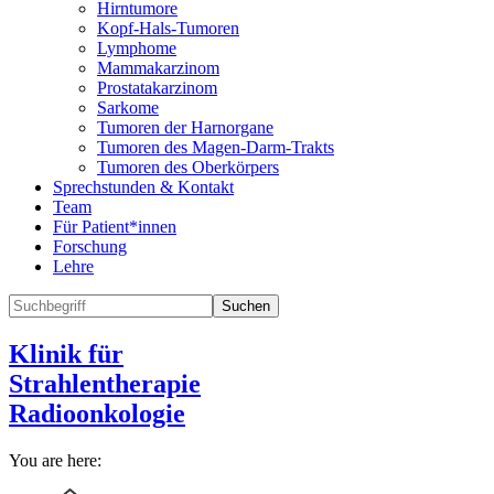
Hirntumore
Kopf-Hals-Tumoren
Lymphome
Mammakarzinom
Prostatakarzinom
Sarkome
Tumoren der Harnorgane
Tumoren des Magen-Darm-Trakts
Tumoren des Oberkörpers
Sprechstunden & Kontakt
Team
Für Patient*innen
Forschung
Lehre
Suchen
Klinik für
Strahlentherapie
Radioonkologie
You are here: