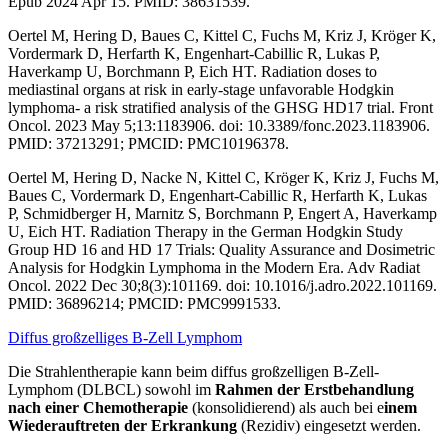
Epub 2024 Apr 15. PMID: 38631539.
Oertel M, Hering D, Baues C, Kittel C, Fuchs M, Kriz J, Kröger K,
Vordermark D, Herfarth K, Engenhart-Cabillic R, Lukas P,
Haverkamp U, Borchmann P, Eich HT. Radiation doses to
mediastinal organs at risk in early-stage unfavorable Hodgkin
lymphoma- a risk stratified analysis of the GHSG HD17 trial. Front
Oncol. 2023 May 5;13:1183906. doi: 10.3389/fonc.2023.1183906.
PMID: 37213291; PMCID: PMC10196378.
Oertel M, Hering D, Nacke N, Kittel C, Kröger K, Kriz J, Fuchs M,
Baues C, Vordermark D, Engenhart-Cabillic R, Herfarth K, Lukas
P, Schmidberger H, Marnitz S, Borchmann P, Engert A, Haverkamp
U, Eich HT. Radiation Therapy in the German Hodgkin Study
Group HD 16 and HD 17 Trials: Quality Assurance and Dosimetric
Analysis for Hodgkin Lymphoma in the Modern Era. Adv Radiat
Oncol. 2022 Dec 30;8(3):101169. doi: 10.1016/j.adro.2022.101169.
PMID: 36896214; PMCID: PMC9991533.
Diffus großzelliges B-Zell Lymphom
Die Strahlentherapie kann beim diffus großzelligen B-Zell-
Lymphom (DLBCL) sowohl im
Rahmen der Erstbehandlung
nach einer Chemotherapie
(konsolidierend) als auch bei e
inem
Wiederauftreten der Erkrankung
(Rezidiv) eingesetzt werden.