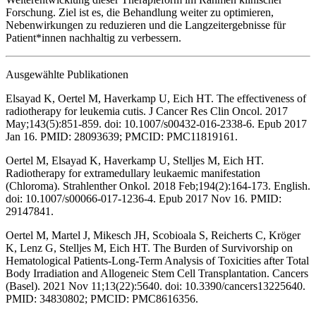
Forschung. Ziel ist es, die Behandlung weiter zu optimieren,
Nebenwirkungen zu reduzieren und die Langzeitergebnisse für
Patient*innen nachhaltig zu verbessern.
Ausgewählte Publikationen
Elsayad K, Oertel M, Haverkamp U, Eich HT. The effectiveness of
radiotherapy for leukemia cutis. J Cancer Res Clin Oncol. 2017
May;143(5):851-859. doi: 10.1007/s00432-016-2338-6. Epub 2017
Jan 16. PMID: 28093639; PMCID: PMC11819161.
Oertel M, Elsayad K, Haverkamp U, Stelljes M, Eich HT.
Radiotherapy for extramedullary leukaemic manifestation
(Chloroma). Strahlenther Onkol. 2018 Feb;194(2):164-173. English.
doi: 10.1007/s00066-017-1236-4. Epub 2017 Nov 16. PMID:
29147841.
Oertel M, Martel J, Mikesch JH, Scobioala S, Reicherts C, Kröger
K, Lenz G, Stelljes M, Eich HT. The Burden of Survivorship on
Hematological Patients-Long-Term Analysis of Toxicities after Total
Body Irradiation and Allogeneic Stem Cell Transplantation. Cancers
(Basel). 2021 Nov 11;13(22):5640. doi: 10.3390/cancers13225640.
PMID: 34830802; PMCID: PMC8616356.