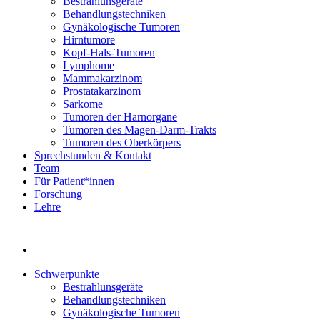
Bestrahlunsgeräte
Behandlungstechniken
Gynäkologische Tumoren
Hirntumore
Kopf-Hals-Tumoren
Lymphome
Mammakarzinom
Prostatakarzinom
Sarkome
Tumoren der Harnorgane
Tumoren des Magen-Darm-Trakts
Tumoren des Oberkörpers
Sprechstunden & Kontakt
Team
Für Patient*innen
Forschung
Lehre
Schwerpunkte
Bestrahlunsgeräte
Behandlungstechniken
Gynäkologische Tumoren