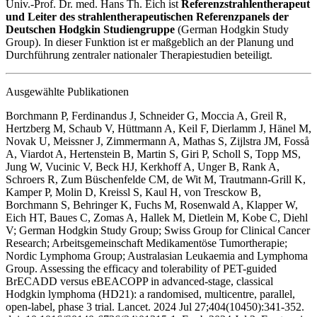
Univ.-Prof. Dr. med. Hans Th. Eich ist
Referenzstrahlentherapeut
und Leiter des strahlentherapeutischen Referenzpanels der
Deutschen Hodgkin Studiengruppe
(German Hodgkin Study
Group). In dieser Funktion ist er maßgeblich an der Planung und
Durchführung zentraler nationaler Therapiestudien beteiligt.
Ausgewählte Publikationen
Borchmann P, Ferdinandus J, Schneider G, Moccia A, Greil R,
Hertzberg M, Schaub V, Hüttmann A, Keil F, Dierlamm J, Hänel M,
Novak U, Meissner J, Zimmermann A, Mathas S, Zijlstra JM, Fosså
A, Viardot A, Hertenstein B, Martin S, Giri P, Scholl S, Topp MS,
Jung W, Vucinic V, Beck HJ, Kerkhoff A, Unger B, Rank A,
Schroers R, Zum Büschenfelde CM, de Wit M, Trautmann-Grill K,
Kamper P, Molin D, Kreissl S, Kaul H, von Tresckow B,
Borchmann S, Behringer K, Fuchs M, Rosenwald A, Klapper W,
Eich HT, Baues C, Zomas A, Hallek M, Dietlein M, Kobe C, Diehl
V; German Hodgkin Study Group; Swiss Group for Clinical Cancer
Research; Arbeitsgemeinschaft Medikamentöse Tumortherapie;
Nordic Lymphoma Group; Australasian Leukaemia and Lymphoma
Group. Assessing the efficacy and tolerability of PET-guided
BrECADD versus eBEACOPP in advanced-stage, classical
Hodgkin lymphoma (HD21): a randomised, multicentre, parallel,
open-label, phase 3 trial. Lancet. 2024 Jul 27;404(10450):341-352.