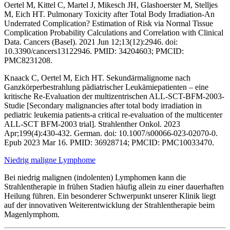
Oertel M, Kittel C, Martel J, Mikesch JH, Glashoerster M, Stelljes
M, Eich HT. Pulmonary Toxicity after Total Body Irradiation-An
Underrated Complication? Estimation of Risk via Normal Tissue
Complication Probability Calculations and Correlation with Clinical
Data. Cancers (Basel). 2021 Jun 12;13(12):2946. doi:
10.3390/cancers13122946. PMID: 34204603; PMCID:
PMC8231208.
Knaack C, Oertel M, Eich HT. Sekundärmalignome nach
Ganzkörperbestrahlung pädiatrischer Leukämiepatienten – eine
kritische Re-Evaluation der multizentrischen ALL-SCT-BFM-2003-
Studie [Secondary malignancies after total body irradiation in
pediatric leukemia patients-a critical re-evaluation of the multicenter
ALL-SCT BFM-2003 trial]. Strahlenther Onkol. 2023
Apr;199(4):430-432. German. doi: 10.1007/s00066-023-02070-0.
Epub 2023 Mar 16. PMID: 36928714; PMCID: PMC10033470.
Niedrig maligne Lymphome
Bei niedrig malignen (indolenten) Lymphomen kann die
Strahlentherapie in frühen Stadien häufig allein zu einer dauerhaften
Heilung führen. Ein besonderer Schwerpunkt unserer Klinik liegt
auf der innovativen Weiterentwicklung der Strahlentherapie beim
Magenlymphom.