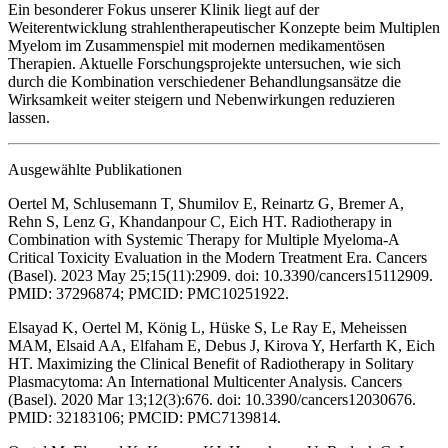
Ein besonderer Fokus unserer Klinik liegt auf der
Weiterentwicklung strahlentherapeutischer Konzepte beim Multiplen
Myelom im Zusammenspiel mit modernen medikamentösen
Therapien. Aktuelle Forschungsprojekte untersuchen, wie sich
durch die Kombination verschiedener Behandlungsansätze die
Wirksamkeit weiter steigern und Nebenwirkungen reduzieren
lassen.
Ausgewählte Publikationen
Oertel M, Schlusemann T, Shumilov E, Reinartz G, Bremer A,
Rehn S, Lenz G, Khandanpour C, Eich HT. Radiotherapy in
Combination with Systemic Therapy for Multiple Myeloma-A
Critical Toxicity Evaluation in the Modern Treatment Era. Cancers
(Basel). 2023 May 25;15(11):2909. doi: 10.3390/cancers15112909.
PMID: 37296874; PMCID: PMC10251922.
Elsayad K, Oertel M, König L, Hüske S, Le Ray E, Meheissen
MAM, Elsaid AA, Elfaham E, Debus J, Kirova Y, Herfarth K, Eich
HT. Maximizing the Clinical Benefit of Radiotherapy in Solitary
Plasmacytoma: An International Multicenter Analysis. Cancers
(Basel). 2020 Mar 13;12(3):676. doi: 10.3390/cancers12030676.
PMID: 32183106; PMCID: PMC7139814.