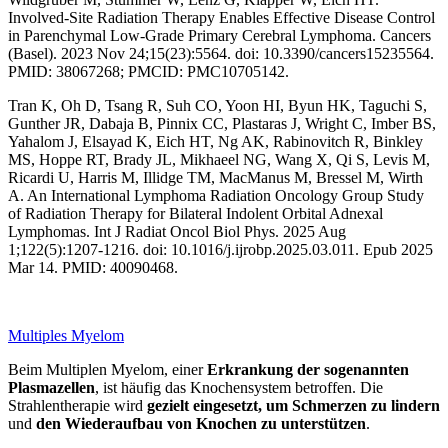
Involved-Site Radiation Therapy Enables Effective Disease Control
in Parenchymal Low-Grade Primary Cerebral Lymphoma. Cancers
(Basel). 2023 Nov 24;15(23):5564. doi: 10.3390/cancers15235564.
PMID: 38067268; PMCID: PMC10705142.
Tran K, Oh D, Tsang R, Suh CO, Yoon HI, Byun HK, Taguchi S,
Gunther JR, Dabaja B, Pinnix CC, Plastaras J, Wright C, Imber BS,
Yahalom J, Elsayad K, Eich HT, Ng AK, Rabinovitch R, Binkley
MS, Hoppe RT, Brady JL, Mikhaeel NG, Wang X, Qi S, Levis M,
Ricardi U, Harris M, Illidge TM, MacManus M, Bressel M, Wirth
A. An International Lymphoma Radiation Oncology Group Study
of Radiation Therapy for Bilateral Indolent Orbital Adnexal
Lymphomas. Int J Radiat Oncol Biol Phys. 2025 Aug
1;122(5):1207-1216. doi: 10.1016/j.ijrobp.2025.03.011. Epub 2025
Mar 14. PMID: 40090468.
Multiples Myelom
Beim Multiplen Myelom, einer
Erkrankung der sogenannten
Plasmazellen
, ist häufig das Knochensystem betroffen. Die
Strahlentherapie wird
gezielt eingesetzt, um Schmerzen zu lindern
und
den Wiederaufbau von Knochen zu unterstützen
.