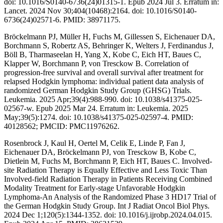
doi: 10.1016/S0140-6736(24)01315-1. Epub 2024 Jul 3. Erratum in:
Lancet. 2024 Nov 30;404(10468):2164. doi: 10.1016/S0140-
6736(24)02571-6. PMID: 38971175.
Bröckelmann PJ, Müller H, Fuchs M, Gillessen S, Eichenauer DA,
Borchmann S, Robertz AS, Behringer K, Welters J, Ferdinandus J,
Böll B, Tharmaseelan H, Yang X, Kobe C, Eich HT, Baues C,
Klapper W, Borchmann P, von Tresckow B. Correlation of
progression-free survival and overall survival after treatment for
relapsed Hodgkin lymphoma: individual patient data analysis of
randomized German Hodgkin Study Group (GHSG) Trials.
Leukemia. 2025 Apr;39(4):988-990. doi: 10.1038/s41375-025-
02567-w. Epub 2025 Mar 24. Erratum in: Leukemia. 2025
May;39(5):1274. doi: 10.1038/s41375-025-02597-4. PMID:
40128562; PMCID: PMC11976262.
Rosenbrock J, Kaul H, Oertel M, Celik E, Linde P, Fan J,
Eichenauer DA, Bröckelmann PJ, von Tresckow B, Kobe C,
Dietlein M, Fuchs M, Borchmann P, Eich HT, Baues C. Involved-
site Radiation Therapy is Equally Effective and Less Toxic Than
Involved-field Radiation Therapy in Patients Receiving Combined
Modality Treatment for Early-stage Unfavorable Hodgkin
Lymphoma-An Analysis of the Randomized Phase 3 HD17 Trial of
the German Hodgkin Study Group. Int J Radiat Oncol Biol Phys.
2024 Dec 1;120(5):1344-1352. doi: 10.1016/j.ijrobp.2024.04.015.