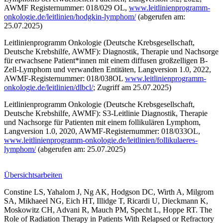
AWMF Registernummer: 018/029 OL,
www.leitlinienprogramm-
onkologie.de/leitlinien/hodgkin-lymphom/
(abgerufen am:
25.07.2025)
Leitlinienprogramm Onkologie (Deutsche Krebsgesellschaft,
Deutsche Krebshilfe, AWMF): Diagnostik, Therapie und Nachsorge
für erwachsene Patient*innen mit einem diffusen großzelligen B-
Zell-Lymphom und verwandten Entitäten, Langversion 1.0, 2022,
AWMF-Registernummer: 018/038OL
www.leitlinienprogramm-
onkologie.de/leitlinien/dlbcl/
; Zugriff am 25.07.2025)
Leitlinienprogramm Onkologie (Deutsche Krebsgesellschaft,
Deutsche Krebshilfe, AWMF): S3-Leitlinie Diagnostik, Therapie
und Nachsorge für Patienten mit einem follikulären Lymphom,
Langversion 1.0, 2020, AWMF-Registernummer: 018/033OL,
www.leitlinienprogramm-onkologie.de/leitlinien/follikulaeres-
lymphom/
(abgerufen am: 25.07.2025)
Übersichtsarbeiten
Constine LS, Yahalom J, Ng AK, Hodgson DC, Wirth A, Milgrom
SA, Mikhaeel NG, Eich HT, Illidge T, Ricardi U, Dieckmann K,
Moskowitz CH, Advani R, Mauch PM, Specht L, Hoppe RT. The
Role of Radiation Therapy in Patients With Relapsed or Refractory