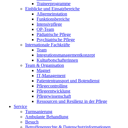
Traineeprogramme
Einblicke und Einsatzbereiche
Allgemeinstation
Funktionsbereiche
Intensivpflege
OP-Team
Pädiatrische Pflege
Psychiatrische Pflege
Internationale Fachkräfte
Team
Integrationsmanagementkonzept
Kulturbotschafterinnen
Team & Organisation
Magnet
IT-Management
Patiententransport und Botendienst
Pflegecontrolling
Pflegeentwicklung
Pflegewissenschaft
Ressourcen und Resilienz in der Pflege
Service
Turmsanierung
Ambulante Behandlung
Besuch
Betroffenenrechte & Datenschutzinformationen