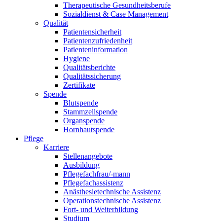
Therapeutische Gesundheitsberufe
Sozialdienst & Case Management
Qualität
Patientensicherheit
Patientenzufriedenheit
Patienteninformation
Hygiene
Qualitätsberichte
Qualitätssicherung
Zertifikate
Spende
Blutspende
Stammzellspende
Organspende
Hornhautspende
Pflege
Karriere
Stellenangebote
Ausbildung
Pflegefachfrau/-mann
Pflegefachassistenz
Anästhesietechnische Assistenz
Operationstechnische Assistenz
Fort- und Weiterbildung
Studium