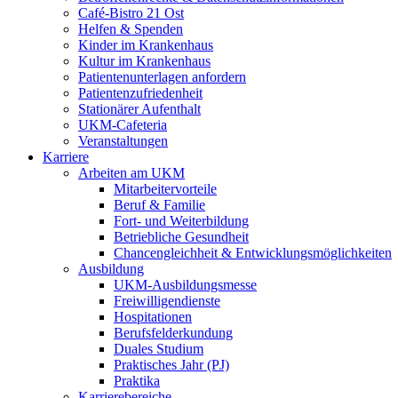
Café-Bistro 21 Ost
Helfen & Spenden
Kinder im Krankenhaus
Kultur im Krankenhaus
Patientenunterlagen anfordern
Patientenzufriedenheit
Stationärer Aufenthalt
UKM-Cafeteria
Veranstaltungen
Karriere
Arbeiten am UKM
Mitarbeitervorteile
Beruf & Familie
Fort- und Weiterbildung
Betriebliche Gesundheit
Chancengleichheit & Entwicklungsmöglichkeiten
Ausbildung
UKM-Ausbildungsmesse
Freiwilligendienste
Hospitationen
Berufsfelderkundung
Duales Studium
Praktisches Jahr (PJ)
Praktika
Karrierebereiche