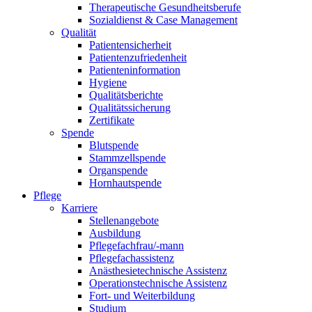
Therapeutische Gesundheitsberufe
Sozialdienst & Case Management
Qualität
Patientensicherheit
Patientenzufriedenheit
Patienteninformation
Hygiene
Qualitätsberichte
Qualitätssicherung
Zertifikate
Spende
Blutspende
Stammzellspende
Organspende
Hornhautspende
Pflege
Karriere
Stellenangebote
Ausbildung
Pflegefachfrau/-mann
Pflegefachassistenz
Anästhesietechnische Assistenz
Operationstechnische Assistenz
Fort- und Weiterbildung
Studium