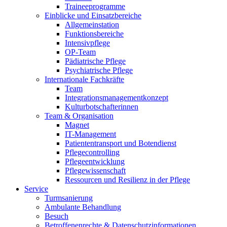
Traineeprogramme
Einblicke und Einsatzbereiche
Allgemeinstation
Funktionsbereiche
Intensivpflege
OP-Team
Pädiatrische Pflege
Psychiatrische Pflege
Internationale Fachkräfte
Team
Integrationsmanagementkonzept
Kulturbotschafterinnen
Team & Organisation
Magnet
IT-Management
Patiententransport und Botendienst
Pflegecontrolling
Pflegeentwicklung
Pflegewissenschaft
Ressourcen und Resilienz in der Pflege
Service
Turmsanierung
Ambulante Behandlung
Besuch
Betroffenenrechte & Datenschutzinformationen