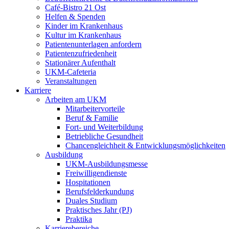
Café-Bistro 21 Ost
Helfen & Spenden
Kinder im Krankenhaus
Kultur im Krankenhaus
Patientenunterlagen anfordern
Patientenzufriedenheit
Stationärer Aufenthalt
UKM-Cafeteria
Veranstaltungen
Karriere
Arbeiten am UKM
Mitarbeitervorteile
Beruf & Familie
Fort- und Weiterbildung
Betriebliche Gesundheit
Chancengleichheit & Entwicklungsmöglichkeiten
Ausbildung
UKM-Ausbildungsmesse
Freiwilligendienste
Hospitationen
Berufsfelderkundung
Duales Studium
Praktisches Jahr (PJ)
Praktika
Karrierebereiche