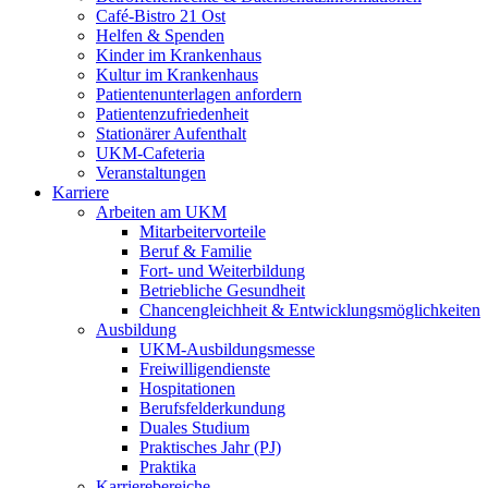
Café-Bistro 21 Ost
Helfen & Spenden
Kinder im Krankenhaus
Kultur im Krankenhaus
Patientenunterlagen anfordern
Patientenzufriedenheit
Stationärer Aufenthalt
UKM-Cafeteria
Veranstaltungen
Karriere
Arbeiten am UKM
Mitarbeitervorteile
Beruf & Familie
Fort- und Weiterbildung
Betriebliche Gesundheit
Chancengleichheit & Entwicklungsmöglichkeiten
Ausbildung
UKM-Ausbildungsmesse
Freiwilligendienste
Hospitationen
Berufsfelderkundung
Duales Studium
Praktisches Jahr (PJ)
Praktika
Karrierebereiche