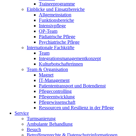
Traineeprogramme
Einblicke und Einsatzbereiche
Allgemeinstation
Funktionsbereiche
Intensivpflege
OP-Team
Pädiatrische Pflege
Psychiatrische Pflege
Internationale Fachkräfte
Team
Integrationsmanagementkonzept
Kulturbotschafterinnen
Team & Organisation
Magnet
IT-Management
Patiententransport und Botendienst
Pflegecontrolling
Pflegeentwicklung
Pflegewissenschaft
Ressourcen und Resilienz in der Pflege
Service
Turmsanierung
Ambulante Behandlung
Besuch
Betroffenenrechte & Datenschutzinformationen