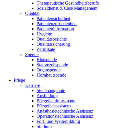
Therapeutische Gesundheitsberufe
Sozialdienst & Case Management
Qualität
Patientensicherheit
Patientenzufriedenheit
Patienteninformation
Hygiene
Qualitätsberichte
Qualitätssicherung
Zertifikate
Spende
Blutspende
Stammzellspende
Organspende
Hornhautspende
Pflege
Karriere
Stellenangebote
Ausbildung
Pflegefachfrau/-mann
Pflegefachassistenz
Anästhesietechnische Assistenz
Operationstechnische Assistenz
Fort- und Weiterbildung
Studium