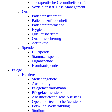
Therapeutische Gesundheitsberufe
Sozialdienst & Case Management
Qualität
Patientensicherheit
Patientenzufriedenheit
Patienteninformation
Hygiene
Qualitätsberichte
Qualitätssicherung
Zertifikate
Spende
Blutspende
Stammzellspende
Organspende
Hornhautspende
Pflege
Karriere
Stellenangebote
Ausbildung
Pflegefachfrau/-mann
Pflegefachassistenz
Anästhesietechnische Assistenz
Operationstechnische Assistenz
Fort- und Weiterbildung
Studium