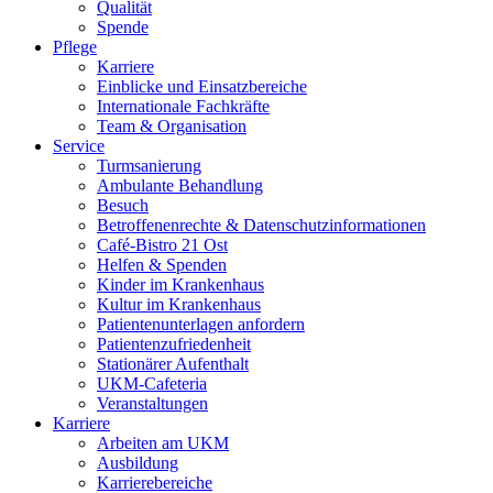
Qualität
Spende
Pflege
Karriere
Einblicke und Einsatzbereiche
Internationale Fachkräfte
Team & Organisation
Service
Turmsanierung
Ambulante Behandlung
Besuch
Betroffenenrechte & Datenschutzinformationen
Café-Bistro 21 Ost
Helfen & Spenden
Kinder im Krankenhaus
Kultur im Krankenhaus
Patientenunterlagen anfordern
Patientenzufriedenheit
Stationärer Aufenthalt
UKM-Cafeteria
Veranstaltungen
Karriere
Arbeiten am UKM
Ausbildung
Karrierebereiche