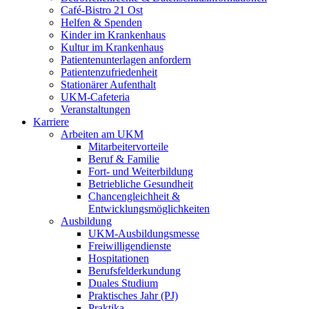
Café-Bistro 21 Ost
Helfen & Spenden
Kinder im Krankenhaus
Kultur im Krankenhaus
Patientenunterlagen anfordern
Patientenzufriedenheit
Stationärer Aufenthalt
UKM-Cafeteria
Veranstaltungen
Karriere
Arbeiten am UKM
Mitarbeitervorteile
Beruf & Familie
Fort- und Weiterbildung
Betriebliche Gesundheit
Chancengleichheit &
Entwicklungsmöglichkeiten
Ausbildung
UKM-Ausbildungsmesse
Freiwilligendienste
Hospitationen
Berufsfelderkundung
Duales Studium
Praktisches Jahr (PJ)
Praktika