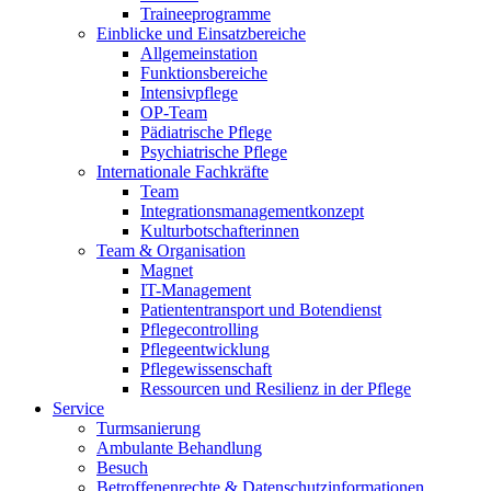
Traineeprogramme
Einblicke und Einsatzbereiche
Allgemeinstation
Funktionsbereiche
Intensivpflege
OP-Team
Pädiatrische Pflege
Psychiatrische Pflege
Internationale Fachkräfte
Team
Integrationsmanagementkonzept
Kulturbotschafterinnen
Team & Organisation
Magnet
IT-Management
Patiententransport und Botendienst
Pflegecontrolling
Pflegeentwicklung
Pflegewissenschaft
Ressourcen und Resilienz in der Pflege
Service
Turmsanierung
Ambulante Behandlung
Besuch
Betroffenenrechte & Datenschutzinformationen