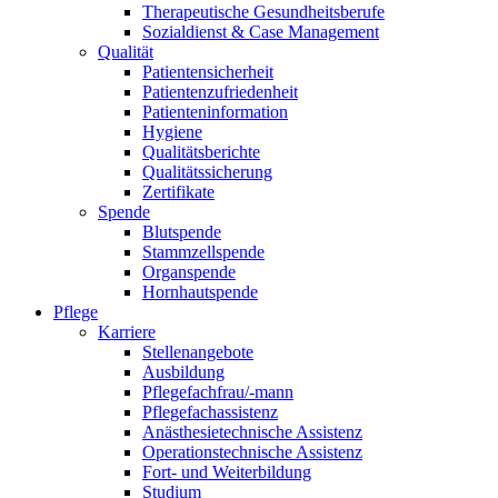
Therapeutische Gesundheitsberufe
Sozialdienst & Case Management
Qualität
Patientensicherheit
Patientenzufriedenheit
Patienteninformation
Hygiene
Qualitätsberichte
Qualitätssicherung
Zertifikate
Spende
Blutspende
Stammzellspende
Organspende
Hornhautspende
Pflege
Karriere
Stellenangebote
Ausbildung
Pflegefachfrau/-mann
Pflegefachassistenz
Anästhesietechnische Assistenz
Operationstechnische Assistenz
Fort- und Weiterbildung
Studium