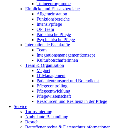
Traineeprogramme
Einblicke und Einsatzbereiche
Allgemeinstation
Funktionsbereiche
Intensivpflege
OP-Team
Pädiatrische Pflege
Psychiatrische Pflege
Internationale Fachkräfte
Team
Integrationsmanagementkonzept
Kulturbotschafterinnen
Team & Organisation
Magnet
IT-Management
Patiententransport und Botendienst
Pflegecontrolling
Pflegeentwicklung
Pflegewissenschaft
Ressourcen und Resilienz in der Pflege
Service
Turmsanierung
Ambulante Behandlung
Besuch
Betroffenenrechte & Datenschutzinformationen