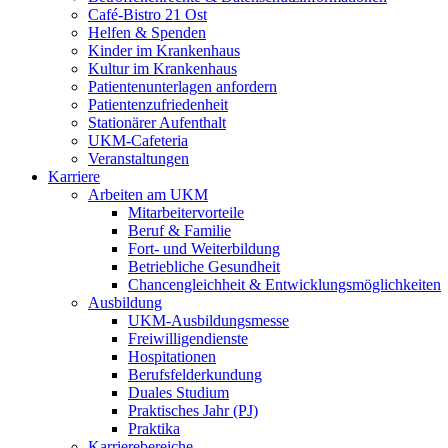
Café-Bistro 21 Ost
Helfen & Spenden
Kinder im Krankenhaus
Kultur im Krankenhaus
Patientenunterlagen anfordern
Patientenzufriedenheit
Stationärer Aufenthalt
UKM-Cafeteria
Veranstaltungen
Karriere
Arbeiten am UKM
Mitarbeitervorteile
Beruf & Familie
Fort- und Weiterbildung
Betriebliche Gesundheit
Chancengleichheit & Entwicklungsmöglichkeiten
Ausbildung
UKM-Ausbildungsmesse
Freiwilligendienste
Hospitationen
Berufsfelderkundung
Duales Studium
Praktisches Jahr (PJ)
Praktika
Karrierebereiche