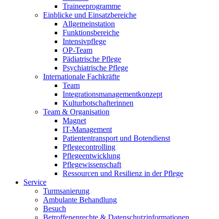
Traineeprogramme
Einblicke und Einsatzbereiche
Allgemeinstation
Funktionsbereiche
Intensivpflege
OP-Team
Pädiatrische Pflege
Psychiatrische Pflege
Internationale Fachkräfte
Team
Integrationsmanagementkonzept
Kulturbotschafterinnen
Team & Organisation
Magnet
IT-Management
Patiententransport und Botendienst
Pflegecontrolling
Pflegeentwicklung
Pflegewissenschaft
Ressourcen und Resilienz in der Pflege
Service
Turmsanierung
Ambulante Behandlung
Besuch
Betroffenenrechte & Datenschutzinformationen