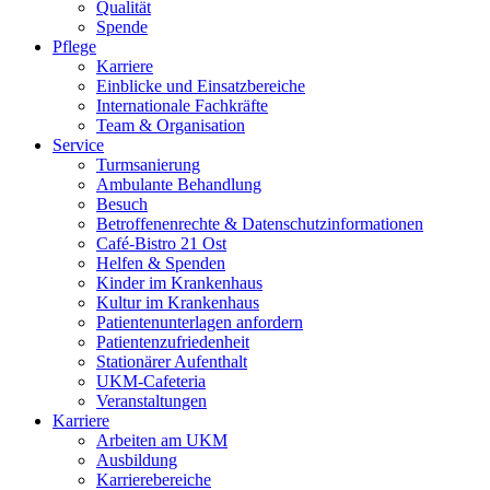
Qualität
Spende
Pflege
Karriere
Einblicke und Einsatzbereiche
Internationale Fachkräfte
Team & Organisation
Service
Turmsanierung
Ambulante Behandlung
Besuch
Betroffenenrechte & Datenschutzinformationen
Café-Bistro 21 Ost
Helfen & Spenden
Kinder im Krankenhaus
Kultur im Krankenhaus
Patientenunterlagen anfordern
Patientenzufriedenheit
Stationärer Aufenthalt
UKM-Cafeteria
Veranstaltungen
Karriere
Arbeiten am UKM
Ausbildung
Karrierebereiche