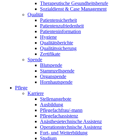
Therapeutische Gesundheitsberufe
Sozialdienst & Case Management
Qualität
Patientensicherheit
Patientenzufriedenheit
Patienteninformation
Hygiene
Qualitätsberichte
Qualitätssicherung
Zertifikate
Spende
Blutspende
Stammzellspende
Organspende
Hornhautspende
Pflege
Karriere
Stellenangebote
Ausbildung
Pflegefachfrau/-mann
Pflegefachassistenz
Anästhesietechnische Assistenz
Operationstechnische Assistenz
Fort- und Weiterbildung
Studium