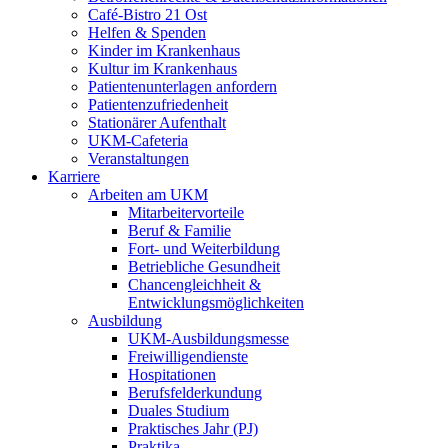
Café-Bistro 21 Ost
Helfen & Spenden
Kinder im Krankenhaus
Kultur im Krankenhaus
Patientenunterlagen anfordern
Patientenzufriedenheit
Stationärer Aufenthalt
UKM-Cafeteria
Veranstaltungen
Karriere
Arbeiten am UKM
Mitarbeitervorteile
Beruf & Familie
Fort- und Weiterbildung
Betriebliche Gesundheit
Chancengleichheit &
Entwicklungsmöglichkeiten
Ausbildung
UKM-Ausbildungsmesse
Freiwilligendienste
Hospitationen
Berufsfelderkundung
Duales Studium
Praktisches Jahr (PJ)
Praktika