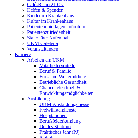
Café-Bistro 21 Ost
Helfen & Spenden
Kinder im Krankenhaus
Kultur im Krankenhaus
Patientenunterlagen anfordern
Patientenzufriedenheit
Stationärer Aufenthalt
UKM-Cafeteria
Veranstaltungen
Karriere
Arbeiten am UKM
Mitarbeitervorteile
Beruf & Familie
Fort- und Weiterbildung
Betriebliche Gesundheit
Chancengleichheit &
Entwicklungsmöglichkeiten
Ausbildung
UKM-Ausbildungsmesse
Freiwilligendienste
Hospitationen
Berufsfelderkundung
Duales Studium
Praktisches Jahr (PJ)
Praktika