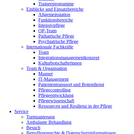
Traineeprogramme
Einblicke und Einsatzbereiche
Allgemeinstation
Funktionsbereiche
Intensivpflege
OP-Team
Pädiatrische Pflege
Psychiatrische Pflege
Internationale Fachkräfte
Team
Integrationsmanagementkonzept
Kulturbotschafterinnen
Team & Organisation
Magnet
IT-Management
Patiententransport und Botendienst
Pflegecontrolling
Pflegeentwicklung
Pflegewissenschaft
Ressourcen und Resilienz in der Pflege
Service
Turmsanierung
Ambulante Behandlung
Besuch
Betroffenenrechte & Datenschutzinformationen