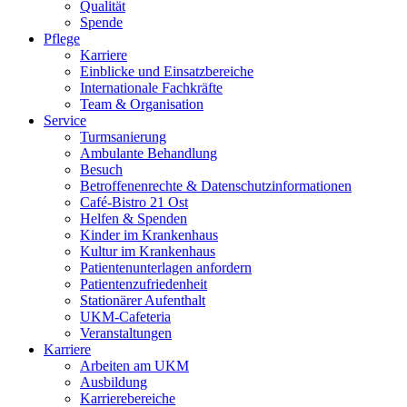
Qualität
Spende
Pflege
Karriere
Einblicke und Einsatzbereiche
Internationale Fachkräfte
Team & Organisation
Service
Turmsanierung
Ambulante Behandlung
Besuch
Betroffenenrechte & Datenschutzinformationen
Café-Bistro 21 Ost
Helfen & Spenden
Kinder im Krankenhaus
Kultur im Krankenhaus
Patientenunterlagen anfordern
Patientenzufriedenheit
Stationärer Aufenthalt
UKM-Cafeteria
Veranstaltungen
Karriere
Arbeiten am UKM
Ausbildung
Karrierebereiche