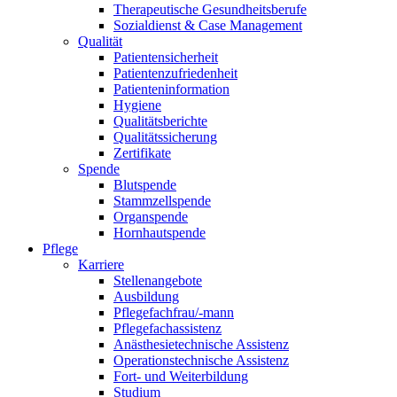
Therapeutische Gesundheitsberufe
Sozialdienst & Case Management
Qualität
Patientensicherheit
Patientenzufriedenheit
Patienteninformation
Hygiene
Qualitätsberichte
Qualitätssicherung
Zertifikate
Spende
Blutspende
Stammzellspende
Organspende
Hornhautspende
Pflege
Karriere
Stellenangebote
Ausbildung
Pflegefachfrau/-mann
Pflegefachassistenz
Anästhesietechnische Assistenz
Operationstechnische Assistenz
Fort- und Weiterbildung
Studium