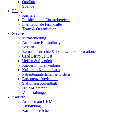
Qualität
Spende
Pflege
Karriere
Einblicke und Einsatzbereiche
Internationale Fachkräfte
Team & Organisation
Service
Turmsanierung
Ambulante Behandlung
Besuch
Betroffenenrechte & Datenschutzinformationen
Café-Bistro 21 Ost
Helfen & Spenden
Kinder im Krankenhaus
Kultur im Krankenhaus
Patientenunterlagen anfordern
Patientenzufriedenheit
Stationärer Aufenthalt
UKM-Cafeteria
Veranstaltungen
Karriere
Arbeiten am UKM
Ausbildung
Karrierebereiche