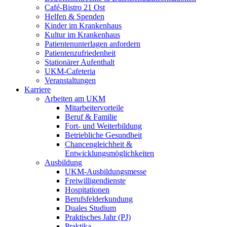
Café-Bistro 21 Ost
Helfen & Spenden
Kinder im Krankenhaus
Kultur im Krankenhaus
Patientenunterlagen anfordern
Patientenzufriedenheit
Stationärer Aufenthalt
UKM-Cafeteria
Veranstaltungen
Karriere
Arbeiten am UKM
Mitarbeitervorteile
Beruf & Familie
Fort- und Weiterbildung
Betriebliche Gesundheit
Chancengleichheit &
Entwicklungsmöglichkeiten
Ausbildung
UKM-Ausbildungsmesse
Freiwilligendienste
Hospitationen
Berufsfelderkundung
Duales Studium
Praktisches Jahr (PJ)
Praktika