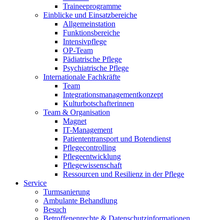
Traineeprogramme
Einblicke und Einsatzbereiche
Allgemeinstation
Funktionsbereiche
Intensivpflege
OP-Team
Pädiatrische Pflege
Psychiatrische Pflege
Internationale Fachkräfte
Team
Integrationsmanagementkonzept
Kulturbotschafterinnen
Team & Organisation
Magnet
IT-Management
Patiententransport und Botendienst
Pflegecontrolling
Pflegeentwicklung
Pflegewissenschaft
Ressourcen und Resilienz in der Pflege
Service
Turmsanierung
Ambulante Behandlung
Besuch
Betroffenenrechte & Datenschutzinformationen