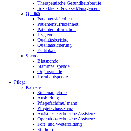
Therapeutische Gesundheitsberufe
Sozialdienst & Case Management
Qualität
Patientensicherheit
Patientenzufriedenheit
Patienteninformation
Hygiene
Qualitätsberichte
Qualitätssicherung
Zertifikate
Spende
Blutspende
Stammzellspende
Organspende
Hornhautspende
Pflege
Karriere
Stellenangebote
Ausbildung
Pflegefachfrau/-mann
Pflegefachassistenz
Anästhesietechnische Assistenz
Operationstechnische Assistenz
Fort- und Weiterbildung
Studium