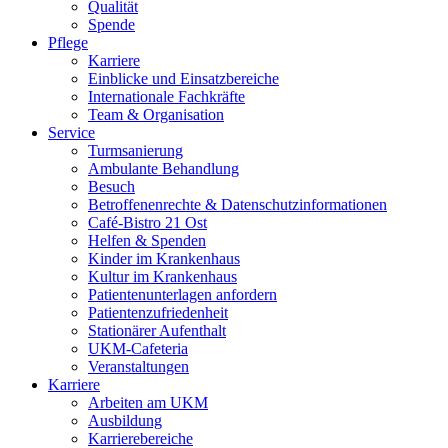
Qualität
Spende
Pflege
Karriere
Einblicke und Einsatzbereiche
Internationale Fachkräfte
Team & Organisation
Service
Turmsanierung
Ambulante Behandlung
Besuch
Betroffenenrechte & Datenschutzinformationen
Café-Bistro 21 Ost
Helfen & Spenden
Kinder im Krankenhaus
Kultur im Krankenhaus
Patientenunterlagen anfordern
Patientenzufriedenheit
Stationärer Aufenthalt
UKM-Cafeteria
Veranstaltungen
Karriere
Arbeiten am UKM
Ausbildung
Karrierebereiche