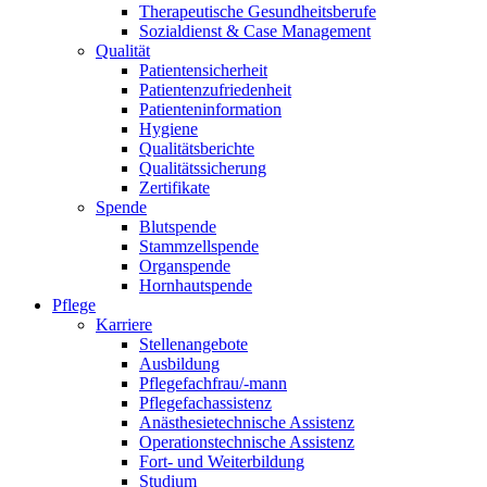
Therapeutische Gesundheitsberufe
Sozialdienst & Case Management
Qualität
Patientensicherheit
Patientenzufriedenheit
Patienteninformation
Hygiene
Qualitätsberichte
Qualitätssicherung
Zertifikate
Spende
Blutspende
Stammzellspende
Organspende
Hornhautspende
Pflege
Karriere
Stellenangebote
Ausbildung
Pflegefachfrau/-mann
Pflegefachassistenz
Anästhesietechnische Assistenz
Operationstechnische Assistenz
Fort- und Weiterbildung
Studium