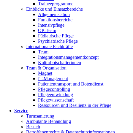
Traineeprogramme
Einblicke und Einsatzbereiche
Allgemeinstation
Funktionsbereiche
Intensivpflege
OP-Team
Pädiatrische Pflege
Psychiatrische Pflege
Internationale Fachkräfte
Team
Integrationsmanagementkonzept
Kulturbotschafterinnen
Team & Organisation
Magnet
IT-Management
Patiententransport und Botendienst
Pflegecontrolling
Pflegeentwicklung
Pflegewissenschaft
Ressourcen und Resilienz in der Pflege
Service
Turmsanierung
Ambulante Behandlung
Besuch
Betroffenenrechte & Datenschutzinformationen