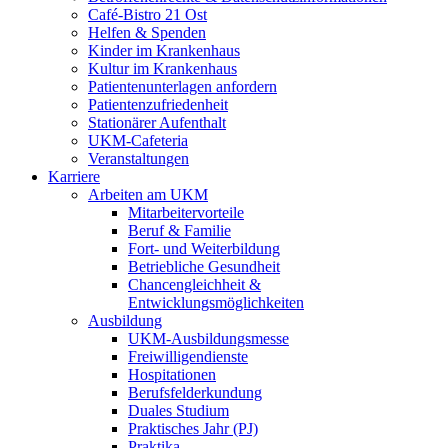
Café-Bistro 21 Ost
Helfen & Spenden
Kinder im Krankenhaus
Kultur im Krankenhaus
Patientenunterlagen anfordern
Patientenzufriedenheit
Stationärer Aufenthalt
UKM-Cafeteria
Veranstaltungen
Karriere
Arbeiten am UKM
Mitarbeitervorteile
Beruf & Familie
Fort- und Weiterbildung
Betriebliche Gesundheit
Chancengleichheit &
Entwicklungsmöglichkeiten
Ausbildung
UKM-Ausbildungsmesse
Freiwilligendienste
Hospitationen
Berufsfelderkundung
Duales Studium
Praktisches Jahr (PJ)
Praktika