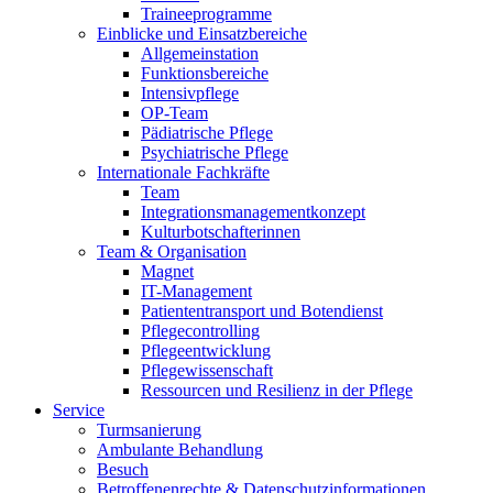
Traineeprogramme
Einblicke und Einsatzbereiche
Allgemeinstation
Funktionsbereiche
Intensivpflege
OP-Team
Pädiatrische Pflege
Psychiatrische Pflege
Internationale Fachkräfte
Team
Integrationsmanagementkonzept
Kulturbotschafterinnen
Team & Organisation
Magnet
IT-Management
Patiententransport und Botendienst
Pflegecontrolling
Pflegeentwicklung
Pflegewissenschaft
Ressourcen und Resilienz in der Pflege
Service
Turmsanierung
Ambulante Behandlung
Besuch
Betroffenenrechte & Datenschutzinformationen