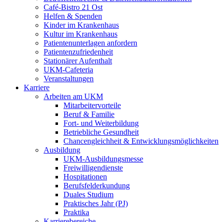
Café-Bistro 21 Ost
Helfen & Spenden
Kinder im Krankenhaus
Kultur im Krankenhaus
Patientenunterlagen anfordern
Patientenzufriedenheit
Stationärer Aufenthalt
UKM-Cafeteria
Veranstaltungen
Karriere
Arbeiten am UKM
Mitarbeitervorteile
Beruf & Familie
Fort- und Weiterbildung
Betriebliche Gesundheit
Chancengleichheit & Entwicklungsmöglichkeiten
Ausbildung
UKM-Ausbildungsmesse
Freiwilligendienste
Hospitationen
Berufsfelderkundung
Duales Studium
Praktisches Jahr (PJ)
Praktika
Karrierebereiche