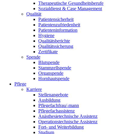
Therapeutische Gesundheitsberufe
Sozialdienst & Case Management
Qualität
Patientensicherheit
Patientenzufriedenheit
Patienteninformation
Hygiene
Qualitätsberichte
Qualitätssicherung
Zertifikate
Spende
Blutspende
Stammzellspende
Organspende
Hornhautspende
Pflege
Karriere
Stellenangebote
Ausbildung
Pflegefachfrau/-mann
Pflegefachassistenz
Anästhesietechnische Assistenz
Operationstechnische Assistenz
Fort- und Weiterbildung
Studium