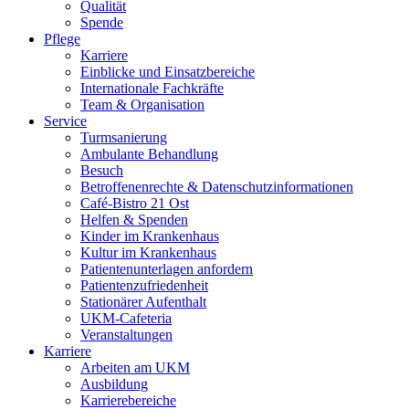
Qualität
Spende
Pflege
Karriere
Einblicke und Einsatzbereiche
Internationale Fachkräfte
Team & Organisation
Service
Turmsanierung
Ambulante Behandlung
Besuch
Betroffenenrechte & Datenschutzinformationen
Café-Bistro 21 Ost
Helfen & Spenden
Kinder im Krankenhaus
Kultur im Krankenhaus
Patientenunterlagen anfordern
Patientenzufriedenheit
Stationärer Aufenthalt
UKM-Cafeteria
Veranstaltungen
Karriere
Arbeiten am UKM
Ausbildung
Karrierebereiche