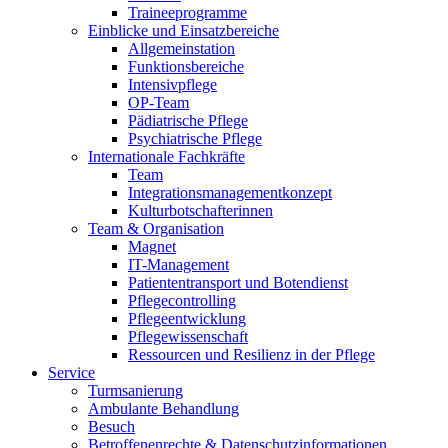
Traineeprogramme
Einblicke und Einsatzbereiche
Allgemeinstation
Funktionsbereiche
Intensivpflege
OP-Team
Pädiatrische Pflege
Psychiatrische Pflege
Internationale Fachkräfte
Team
Integrationsmanagementkonzept
Kulturbotschafterinnen
Team & Organisation
Magnet
IT-Management
Patiententransport und Botendienst
Pflegecontrolling
Pflegeentwicklung
Pflegewissenschaft
Ressourcen und Resilienz in der Pflege
Service
Turmsanierung
Ambulante Behandlung
Besuch
Betroffenenrechte & Datenschutzinformationen