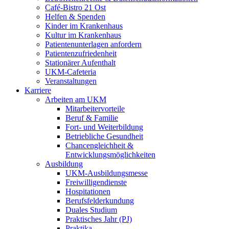
Café-Bistro 21 Ost
Helfen & Spenden
Kinder im Krankenhaus
Kultur im Krankenhaus
Patientenunterlagen anfordern
Patientenzufriedenheit
Stationärer Aufenthalt
UKM-Cafeteria
Veranstaltungen
Karriere
Arbeiten am UKM
Mitarbeitervorteile
Beruf & Familie
Fort- und Weiterbildung
Betriebliche Gesundheit
Chancengleichheit &
Entwicklungsmöglichkeiten
Ausbildung
UKM-Ausbildungsmesse
Freiwilligendienste
Hospitationen
Berufsfelderkundung
Duales Studium
Praktisches Jahr (PJ)
Praktika