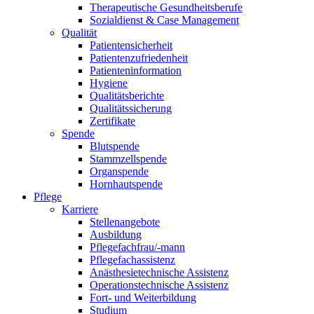
Therapeutische Gesundheitsberufe
Sozialdienst & Case Management
Qualität
Patientensicherheit
Patientenzufriedenheit
Patienteninformation
Hygiene
Qualitätsberichte
Qualitätssicherung
Zertifikate
Spende
Blutspende
Stammzellspende
Organspende
Hornhautspende
Pflege
Karriere
Stellenangebote
Ausbildung
Pflegefachfrau/-mann
Pflegefachassistenz
Anästhesietechnische Assistenz
Operationstechnische Assistenz
Fort- und Weiterbildung
Studium