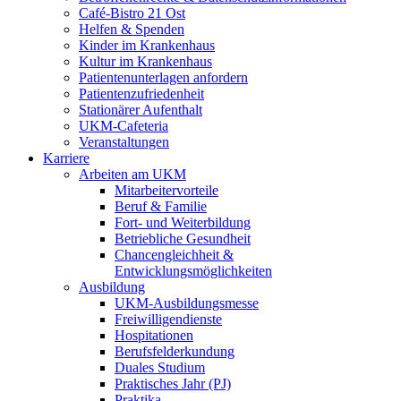
Café-Bistro 21 Ost
Helfen & Spenden
Kinder im Krankenhaus
Kultur im Krankenhaus
Patientenunterlagen anfordern
Patientenzufriedenheit
Stationärer Aufenthalt
UKM-Cafeteria
Veranstaltungen
Karriere
Arbeiten am UKM
Mitarbeitervorteile
Beruf & Familie
Fort- und Weiterbildung
Betriebliche Gesundheit
Chancengleichheit &
Entwicklungsmöglichkeiten
Ausbildung
UKM-Ausbildungsmesse
Freiwilligendienste
Hospitationen
Berufsfelderkundung
Duales Studium
Praktisches Jahr (PJ)
Praktika