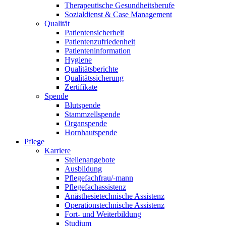
Therapeutische Gesundheitsberufe
Sozialdienst & Case Management
Qualität
Patientensicherheit
Patientenzufriedenheit
Patienteninformation
Hygiene
Qualitätsberichte
Qualitätssicherung
Zertifikate
Spende
Blutspende
Stammzellspende
Organspende
Hornhautspende
Pflege
Karriere
Stellenangebote
Ausbildung
Pflegefachfrau/-mann
Pflegefachassistenz
Anästhesietechnische Assistenz
Operationstechnische Assistenz
Fort- und Weiterbildung
Studium