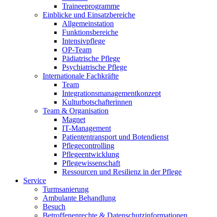
Traineeprogramme
Einblicke und Einsatzbereiche
Allgemeinstation
Funktionsbereiche
Intensivpflege
OP-Team
Pädiatrische Pflege
Psychiatrische Pflege
Internationale Fachkräfte
Team
Integrationsmanagementkonzept
Kulturbotschafterinnen
Team & Organisation
Magnet
IT-Management
Patiententransport und Botendienst
Pflegecontrolling
Pflegeentwicklung
Pflegewissenschaft
Ressourcen und Resilienz in der Pflege
Service
Turmsanierung
Ambulante Behandlung
Besuch
Betroffenenrechte & Datenschutzinformationen