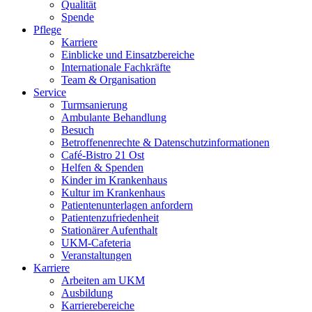
Qualität
Spende
Pflege
Karriere
Einblicke und Einsatzbereiche
Internationale Fachkräfte
Team & Organisation
Service
Turmsanierung
Ambulante Behandlung
Besuch
Betroffenenrechte & Datenschutzinformationen
Café-Bistro 21 Ost
Helfen & Spenden
Kinder im Krankenhaus
Kultur im Krankenhaus
Patientenunterlagen anfordern
Patientenzufriedenheit
Stationärer Aufenthalt
UKM-Cafeteria
Veranstaltungen
Karriere
Arbeiten am UKM
Ausbildung
Karrierebereiche