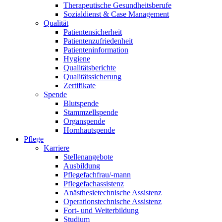
Therapeutische Gesundheitsberufe
Sozialdienst & Case Management
Qualität
Patientensicherheit
Patientenzufriedenheit
Patienteninformation
Hygiene
Qualitätsberichte
Qualitätssicherung
Zertifikate
Spende
Blutspende
Stammzellspende
Organspende
Hornhautspende
Pflege
Karriere
Stellenangebote
Ausbildung
Pflegefachfrau/-mann
Pflegefachassistenz
Anästhesietechnische Assistenz
Operationstechnische Assistenz
Fort- und Weiterbildung
Studium