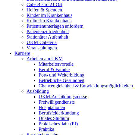
Café-Bistro 21 Ost
Helfen & Spenden
Kinder im Krankenhaus
Kultur im Krankenhaus
Patientenunterlagen anfordern
Patientenzufriedenheit
Stationärer Aufenthalt
UKM-Cafeteria
Veranstaltungen
Karriere
Arbeiten am UKM
Mitarbeitervorteile
Beruf & Familie
Fort- und Weiterbildung
Betriebliche Gesundheit
Chancengleichheit & Entwicklungsmöglichkeiten
Ausbildung
UKM-Ausbildungsmesse
Freiwilligendienste
Hospitationen
Berufsfelderkundung
Duales Studium
Praktisches Jahr (PJ)
Praktika
Karrierebereiche