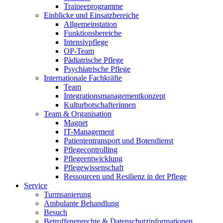
Traineeprogramme
Einblicke und Einsatzbereiche
Allgemeinstation
Funktionsbereiche
Intensivpflege
OP-Team
Pädiatrische Pflege
Psychiatrische Pflege
Internationale Fachkräfte
Team
Integrationsmanagementkonzept
Kulturbotschafterinnen
Team & Organisation
Magnet
IT-Management
Patiententransport und Botendienst
Pflegecontrolling
Pflegeentwicklung
Pflegewissenschaft
Ressourcen und Resilienz in der Pflege
Service
Turmsanierung
Ambulante Behandlung
Besuch
Betroffenenrechte & Datenschutzinformationen