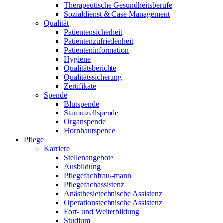
Therapeutische Gesundheitsberufe
Sozialdienst & Case Management
Qualität
Patientensicherheit
Patientenzufriedenheit
Patienteninformation
Hygiene
Qualitätsberichte
Qualitätssicherung
Zertifikate
Spende
Blutspende
Stammzellspende
Organspende
Hornhautspende
Pflege
Karriere
Stellenangebote
Ausbildung
Pflegefachfrau/-mann
Pflegefachassistenz
Anästhesietechnische Assistenz
Operationstechnische Assistenz
Fort- und Weiterbildung
Studium