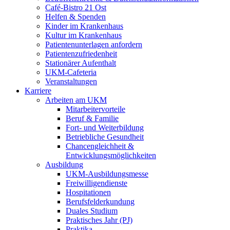
Café-Bistro 21 Ost
Helfen & Spenden
Kinder im Krankenhaus
Kultur im Krankenhaus
Patientenunterlagen anfordern
Patientenzufriedenheit
Stationärer Aufenthalt
UKM-Cafeteria
Veranstaltungen
Karriere
Arbeiten am UKM
Mitarbeitervorteile
Beruf & Familie
Fort- und Weiterbildung
Betriebliche Gesundheit
Chancengleichheit &
Entwicklungsmöglichkeiten
Ausbildung
UKM-Ausbildungsmesse
Freiwilligendienste
Hospitationen
Berufsfelderkundung
Duales Studium
Praktisches Jahr (PJ)
Praktika