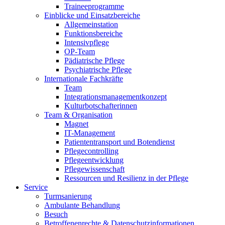
Traineeprogramme
Einblicke und Einsatzbereiche
Allgemeinstation
Funktionsbereiche
Intensivpflege
OP-Team
Pädiatrische Pflege
Psychiatrische Pflege
Internationale Fachkräfte
Team
Integrationsmanagementkonzept
Kulturbotschafterinnen
Team & Organisation
Magnet
IT-Management
Patiententransport und Botendienst
Pflegecontrolling
Pflegeentwicklung
Pflegewissenschaft
Ressourcen und Resilienz in der Pflege
Service
Turmsanierung
Ambulante Behandlung
Besuch
Betroffenenrechte & Datenschutzinformationen