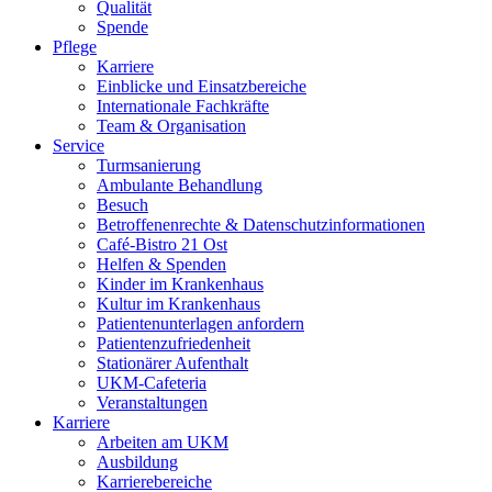
Qualität
Spende
Pflege
Karriere
Einblicke und Einsatzbereiche
Internationale Fachkräfte
Team & Organisation
Service
Turmsanierung
Ambulante Behandlung
Besuch
Betroffenenrechte & Datenschutzinformationen
Café-Bistro 21 Ost
Helfen & Spenden
Kinder im Krankenhaus
Kultur im Krankenhaus
Patientenunterlagen anfordern
Patientenzufriedenheit
Stationärer Aufenthalt
UKM-Cafeteria
Veranstaltungen
Karriere
Arbeiten am UKM
Ausbildung
Karrierebereiche