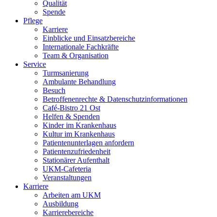
Qualität
Spende
Pflege
Karriere
Einblicke und Einsatzbereiche
Internationale Fachkräfte
Team & Organisation
Service
Turmsanierung
Ambulante Behandlung
Besuch
Betroffenenrechte & Datenschutzinformationen
Café-Bistro 21 Ost
Helfen & Spenden
Kinder im Krankenhaus
Kultur im Krankenhaus
Patientenunterlagen anfordern
Patientenzufriedenheit
Stationärer Aufenthalt
UKM-Cafeteria
Veranstaltungen
Karriere
Arbeiten am UKM
Ausbildung
Karrierebereiche