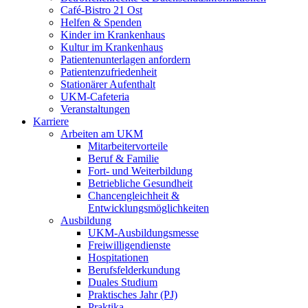
Café-Bistro 21 Ost
Helfen & Spenden
Kinder im Krankenhaus
Kultur im Krankenhaus
Patientenunterlagen anfordern
Patientenzufriedenheit
Stationärer Aufenthalt
UKM-Cafeteria
Veranstaltungen
Karriere
Arbeiten am UKM
Mitarbeitervorteile
Beruf & Familie
Fort- und Weiterbildung
Betriebliche Gesundheit
Chancengleichheit &
Entwicklungsmöglichkeiten
Ausbildung
UKM-Ausbildungsmesse
Freiwilligendienste
Hospitationen
Berufsfelderkundung
Duales Studium
Praktisches Jahr (PJ)
Praktika