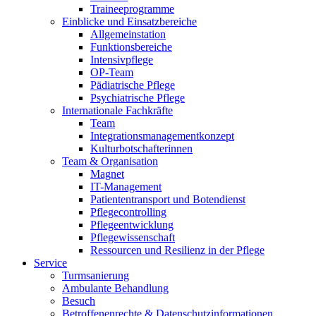
Traineeprogramme
Einblicke und Einsatzbereiche
Allgemeinstation
Funktionsbereiche
Intensivpflege
OP-Team
Pädiatrische Pflege
Psychiatrische Pflege
Internationale Fachkräfte
Team
Integrationsmanagementkonzept
Kulturbotschafterinnen
Team & Organisation
Magnet
IT-Management
Patiententransport und Botendienst
Pflegecontrolling
Pflegeentwicklung
Pflegewissenschaft
Ressourcen und Resilienz in der Pflege
Service
Turmsanierung
Ambulante Behandlung
Besuch
Betroffenenrechte & Datenschutzinformationen