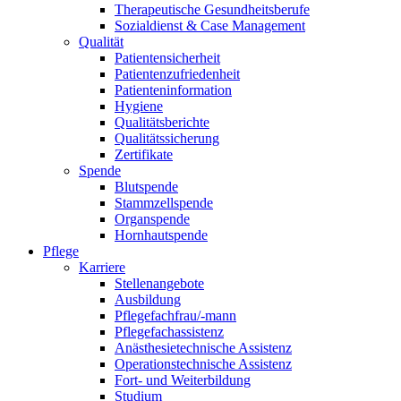
Therapeutische Gesundheitsberufe
Sozialdienst & Case Management
Qualität
Patientensicherheit
Patientenzufriedenheit
Patienteninformation
Hygiene
Qualitätsberichte
Qualitätssicherung
Zertifikate
Spende
Blutspende
Stammzellspende
Organspende
Hornhautspende
Pflege
Karriere
Stellenangebote
Ausbildung
Pflegefachfrau/-mann
Pflegefachassistenz
Anästhesietechnische Assistenz
Operationstechnische Assistenz
Fort- und Weiterbildung
Studium