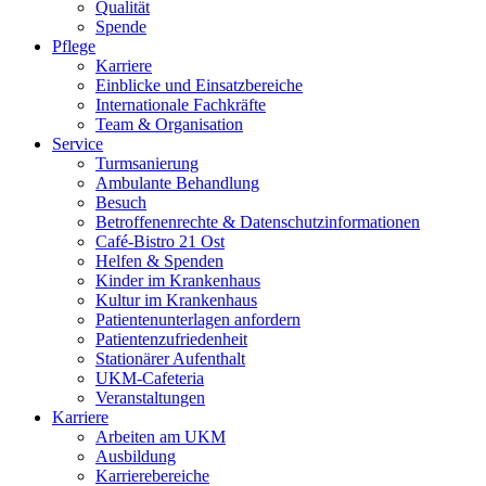
Qualität
Spende
Pflege
Karriere
Einblicke und Einsatzbereiche
Internationale Fachkräfte
Team & Organisation
Service
Turmsanierung
Ambulante Behandlung
Besuch
Betroffenenrechte & Datenschutzinformationen
Café-Bistro 21 Ost
Helfen & Spenden
Kinder im Krankenhaus
Kultur im Krankenhaus
Patientenunterlagen anfordern
Patientenzufriedenheit
Stationärer Aufenthalt
UKM-Cafeteria
Veranstaltungen
Karriere
Arbeiten am UKM
Ausbildung
Karrierebereiche