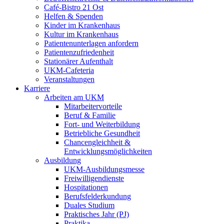
Café-Bistro 21 Ost
Helfen & Spenden
Kinder im Krankenhaus
Kultur im Krankenhaus
Patientenunterlagen anfordern
Patientenzufriedenheit
Stationärer Aufenthalt
UKM-Cafeteria
Veranstaltungen
Karriere
Arbeiten am UKM
Mitarbeitervorteile
Beruf & Familie
Fort- und Weiterbildung
Betriebliche Gesundheit
Chancengleichheit &
Entwicklungsmöglichkeiten
Ausbildung
UKM-Ausbildungsmesse
Freiwilligendienste
Hospitationen
Berufsfelderkundung
Duales Studium
Praktisches Jahr (PJ)
Praktika