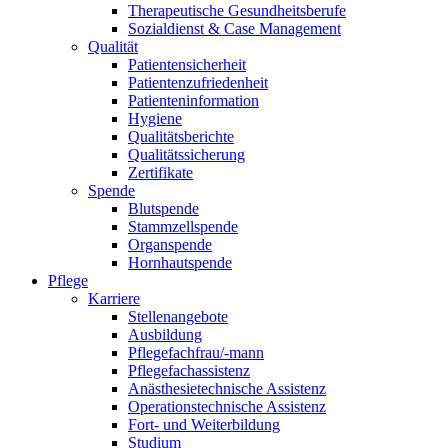
Therapeutische Gesundheitsberufe
Sozialdienst & Case Management
Qualität
Patientensicherheit
Patientenzufriedenheit
Patienteninformation
Hygiene
Qualitätsberichte
Qualitätssicherung
Zertifikate
Spende
Blutspende
Stammzellspende
Organspende
Hornhautspende
Pflege
Karriere
Stellenangebote
Ausbildung
Pflegefachfrau/-mann
Pflegefachassistenz
Anästhesietechnische Assistenz
Operationstechnische Assistenz
Fort- und Weiterbildung
Studium