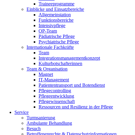
Traineeprogramme
Einblicke und Einsatzbereiche
Allgemeinstation
Funktionsbereiche
Intensivpflege
OP-Team
Pädiatrische Pflege
Psychiatrische Pflege
Internationale Fachkräfte
Team
Integrationsmanagementkonzept
Kulturbotschafterinnen
Team & Organisation
Magnet
IT-Management
Patiententransport und Botendienst
Pflegecontrolling
Pflegeentwicklung
Pflegewissenschaft
Ressourcen und Resilienz in der Pflege
Service
Turmsanierung
Ambulante Behandlung
Besuch
Betroffenenrechte & Datenschutzinformationen