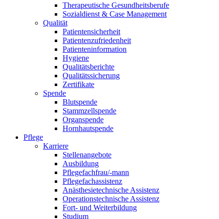
Therapeutische Gesundheitsberufe
Sozialdienst & Case Management
Qualität
Patientensicherheit
Patientenzufriedenheit
Patienteninformation
Hygiene
Qualitätsberichte
Qualitätssicherung
Zertifikate
Spende
Blutspende
Stammzellspende
Organspende
Hornhautspende
Pflege
Karriere
Stellenangebote
Ausbildung
Pflegefachfrau/-mann
Pflegefachassistenz
Anästhesietechnische Assistenz
Operationstechnische Assistenz
Fort- und Weiterbildung
Studium