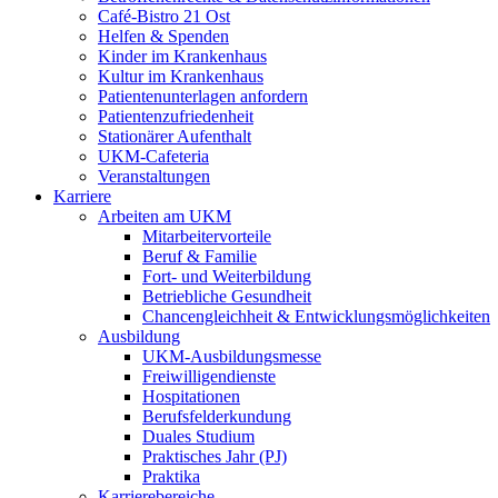
Café-Bistro 21 Ost
Helfen & Spenden
Kinder im Krankenhaus
Kultur im Krankenhaus
Patientenunterlagen anfordern
Patientenzufriedenheit
Stationärer Aufenthalt
UKM-Cafeteria
Veranstaltungen
Karriere
Arbeiten am UKM
Mitarbeitervorteile
Beruf & Familie
Fort- und Weiterbildung
Betriebliche Gesundheit
Chancengleichheit & Entwicklungsmöglichkeiten
Ausbildung
UKM-Ausbildungsmesse
Freiwilligendienste
Hospitationen
Berufsfelderkundung
Duales Studium
Praktisches Jahr (PJ)
Praktika
Karrierebereiche