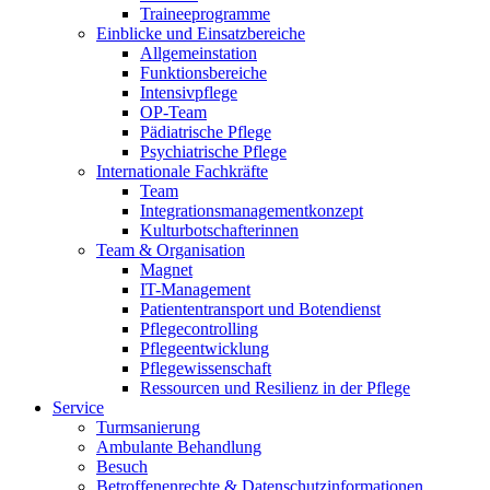
Traineeprogramme
Einblicke und Einsatzbereiche
Allgemeinstation
Funktionsbereiche
Intensivpflege
OP-Team
Pädiatrische Pflege
Psychiatrische Pflege
Internationale Fachkräfte
Team
Integrationsmanagementkonzept
Kulturbotschafterinnen
Team & Organisation
Magnet
IT-Management
Patiententransport und Botendienst
Pflegecontrolling
Pflegeentwicklung
Pflegewissenschaft
Ressourcen und Resilienz in der Pflege
Service
Turmsanierung
Ambulante Behandlung
Besuch
Betroffenenrechte & Datenschutzinformationen