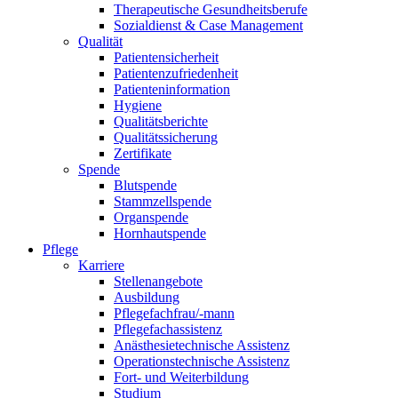
Therapeutische Gesundheitsberufe
Sozialdienst & Case Management
Qualität
Patientensicherheit
Patientenzufriedenheit
Patienteninformation
Hygiene
Qualitätsberichte
Qualitätssicherung
Zertifikate
Spende
Blutspende
Stammzellspende
Organspende
Hornhautspende
Pflege
Karriere
Stellenangebote
Ausbildung
Pflegefachfrau/-mann
Pflegefachassistenz
Anästhesietechnische Assistenz
Operationstechnische Assistenz
Fort- und Weiterbildung
Studium