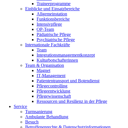
Traineeprogramme
Einblicke und Einsatzbereiche
Allgemeinstation
Funktionsbereiche
Intensivpflege
OP-Team
Pädiatrische Pflege
Psychiatrische Pflege
Internationale Fachkräfte
Team
Integrationsmanagementkonzept
Kulturbotschafterinnen
Team & Organisation
Magnet
IT-Management
Patiententransport und Botendienst
Pflegecontrolling
Pflegeentwicklung
Pflegewissenschaft
Ressourcen und Resilienz in der Pflege
Service
Turmsanierung
Ambulante Behandlung
Besuch
Betroffenenrechte & Datenschutzinformationen