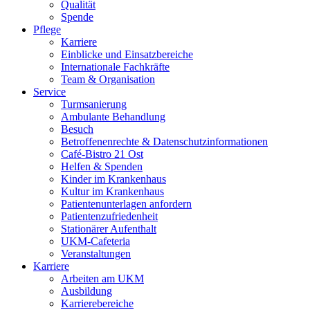
Qualität
Spende
Pflege
Karriere
Einblicke und Einsatzbereiche
Internationale Fachkräfte
Team & Organisation
Service
Turmsanierung
Ambulante Behandlung
Besuch
Betroffenenrechte & Datenschutzinformationen
Café-Bistro 21 Ost
Helfen & Spenden
Kinder im Krankenhaus
Kultur im Krankenhaus
Patientenunterlagen anfordern
Patientenzufriedenheit
Stationärer Aufenthalt
UKM-Cafeteria
Veranstaltungen
Karriere
Arbeiten am UKM
Ausbildung
Karrierebereiche