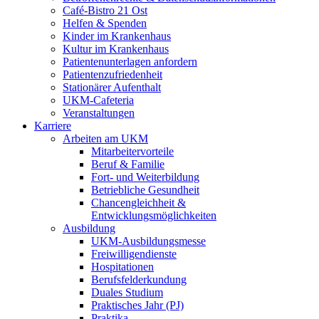
Café-Bistro 21 Ost
Helfen & Spenden
Kinder im Krankenhaus
Kultur im Krankenhaus
Patientenunterlagen anfordern
Patientenzufriedenheit
Stationärer Aufenthalt
UKM-Cafeteria
Veranstaltungen
Karriere
Arbeiten am UKM
Mitarbeitervorteile
Beruf & Familie
Fort- und Weiterbildung
Betriebliche Gesundheit
Chancengleichheit &
Entwicklungsmöglichkeiten
Ausbildung
UKM-Ausbildungsmesse
Freiwilligendienste
Hospitationen
Berufsfelderkundung
Duales Studium
Praktisches Jahr (PJ)
Praktika