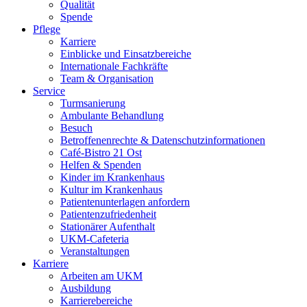
Qualität
Spende
Pflege
Karriere
Einblicke und Einsatzbereiche
Internationale Fachkräfte
Team & Organisation
Service
Turmsanierung
Ambulante Behandlung
Besuch
Betroffenenrechte & Datenschutzinformationen
Café-Bistro 21 Ost
Helfen & Spenden
Kinder im Krankenhaus
Kultur im Krankenhaus
Patientenunterlagen anfordern
Patientenzufriedenheit
Stationärer Aufenthalt
UKM-Cafeteria
Veranstaltungen
Karriere
Arbeiten am UKM
Ausbildung
Karrierebereiche