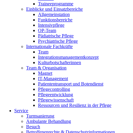
Traineeprogramme
Einblicke und Einsatzbereiche
Allgemeinstation
Funktionsbereiche
Intensivpflege
OP-Team
Pädiatrische Pflege
Psychiatrische Pflege
Internationale Fachkräfte
Team
Integrationsmanagementkonzept
Kulturbotschafterinnen
Team & Organisation
Magnet
IT-Management
Patiententransport und Botendienst
Pflegecontrolling
Pflegeentwicklung
Pflegewissenschaft
Ressourcen und Resilienz in der Pflege
Service
Turmsanierung
Ambulante Behandlung
Besuch
Betroffenenrechte & Datenschutzinformationen