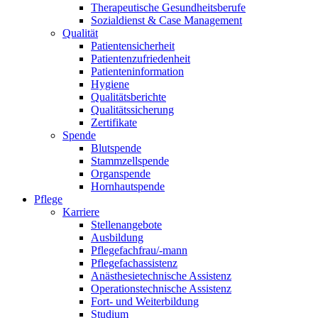
Therapeutische Gesundheitsberufe
Sozialdienst & Case Management
Qualität
Patientensicherheit
Patientenzufriedenheit
Patienteninformation
Hygiene
Qualitätsberichte
Qualitätssicherung
Zertifikate
Spende
Blutspende
Stammzellspende
Organspende
Hornhautspende
Pflege
Karriere
Stellenangebote
Ausbildung
Pflegefachfrau/-mann
Pflegefachassistenz
Anästhesietechnische Assistenz
Operationstechnische Assistenz
Fort- und Weiterbildung
Studium