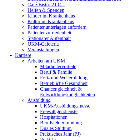
Café-Bistro 21 Ost
Helfen & Spenden
Kinder im Krankenhaus
Kultur im Krankenhaus
Patientenunterlagen anfordern
Patientenzufriedenheit
Stationärer Aufenthalt
UKM-Cafeteria
Veranstaltungen
Karriere
Arbeiten am UKM
Mitarbeitervorteile
Beruf & Familie
Fort- und Weiterbildung
Betriebliche Gesundheit
Chancengleichheit &
Entwicklungsmöglichkeiten
Ausbildung
UKM-Ausbildungsmesse
Freiwilligendienste
Hospitationen
Berufsfelderkundung
Duales Studium
Praktisches Jahr (PJ)
Praktika