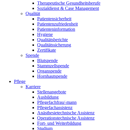
Therapeutische Gesundheitsberufe
Sozialdienst & Case Management
Qualität
Patientensicherheit
Patientenzufriedenheit
Patienteninformation
Hygiene
Qualitätsberichte
Qualitätssicherung
Zertifikate
Spende
Blutspende
Stammzellspende
Organspende
Hornhautspende
Pflege
Karriere
Stellenangebote
Ausbildung
Pflegefachfrau/-mann
Pflegefachassistenz
Anästhesietechnische Assistenz
Operationstechnische Assistenz
Fort- und Weiterbildung
Studium