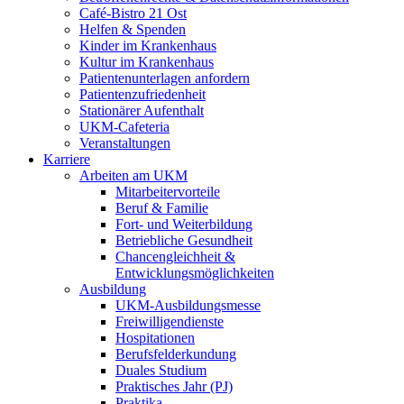
Café-Bistro 21 Ost
Helfen & Spenden
Kinder im Krankenhaus
Kultur im Krankenhaus
Patientenunterlagen anfordern
Patientenzufriedenheit
Stationärer Aufenthalt
UKM-Cafeteria
Veranstaltungen
Karriere
Arbeiten am UKM
Mitarbeitervorteile
Beruf & Familie
Fort- und Weiterbildung
Betriebliche Gesundheit
Chancengleichheit &
Entwicklungsmöglichkeiten
Ausbildung
UKM-Ausbildungsmesse
Freiwilligendienste
Hospitationen
Berufsfelderkundung
Duales Studium
Praktisches Jahr (PJ)
Praktika