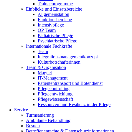
Traineeprogramme
Einblicke und Einsatzbereiche
Allgemeinstation
Funktionsbereiche
Intensivpflege
OP-Team
Pädiatrische Pflege
Psychiatrische Pflege
Internationale Fachkräfte
Team
Integrationsmanagementkonzept
Kulturbotschafterinnen
Team & Organisation
Magnet
IT-Management
Patiententransport und Botendienst
Pflegecontrolling
Pflegeentwicklung
Pflegewissenschaft
Ressourcen und Resilienz in der Pflege
Service
Turmsanierung
Ambulante Behandlung
Besuch
Betroffenenrechte & Datenschutzinformationen