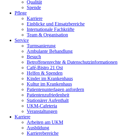
Qualität
Spende
Pflege
Karriere
Einblicke und Einsatzbereiche
Internationale Fachkräfte
Team & Organisation
Service
Turmsanierung
Ambulante Behandlung
Besuch
Betroffenenrechte & Datenschutzinformationen
Café-Bistro 21 Ost
Helfen & Spenden
Kinder im Krankenhaus
Kultur im Krankenhaus
Patientenunterlagen anfordern
Patientenzufriedenheit
Stationärer Aufenthalt
UKM-Cafeteria
Veranstaltungen
Karriere
Arbeiten am UKM
Ausbildung
Karrierebereiche