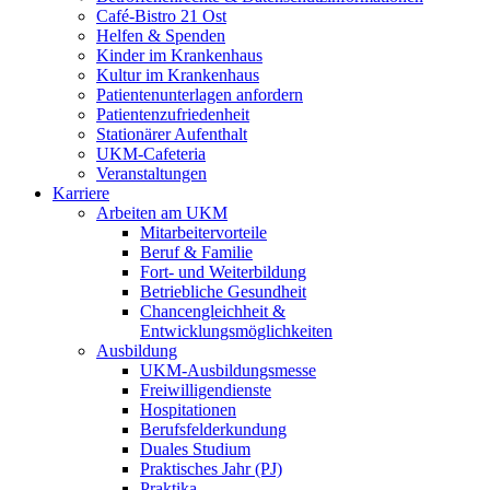
Café-Bistro 21 Ost
Helfen & Spenden
Kinder im Krankenhaus
Kultur im Krankenhaus
Patientenunterlagen anfordern
Patientenzufriedenheit
Stationärer Aufenthalt
UKM-Cafeteria
Veranstaltungen
Karriere
Arbeiten am UKM
Mitarbeitervorteile
Beruf & Familie
Fort- und Weiterbildung
Betriebliche Gesundheit
Chancengleichheit &
Entwicklungsmöglichkeiten
Ausbildung
UKM-Ausbildungsmesse
Freiwilligendienste
Hospitationen
Berufsfelderkundung
Duales Studium
Praktisches Jahr (PJ)
Praktika