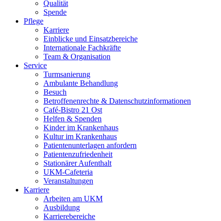
Qualität
Spende
Pflege
Karriere
Einblicke und Einsatzbereiche
Internationale Fachkräfte
Team & Organisation
Service
Turmsanierung
Ambulante Behandlung
Besuch
Betroffenenrechte & Datenschutzinformationen
Café-Bistro 21 Ost
Helfen & Spenden
Kinder im Krankenhaus
Kultur im Krankenhaus
Patientenunterlagen anfordern
Patientenzufriedenheit
Stationärer Aufenthalt
UKM-Cafeteria
Veranstaltungen
Karriere
Arbeiten am UKM
Ausbildung
Karrierebereiche