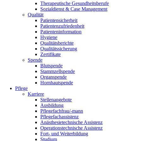
Therapeutische Gesundheitsberufe
Sozialdienst & Case Management
Qualität
Patientensicherheit
Patientenzufriedenheit
Patienteninformation
Hygiene
Qualitätsberichte
Qualitätssicherung
Zertifikate
Spende
Blutspende
Stammzellspende
Organspende
Hornhautspende
Pflege
Karriere
Stellenangebote
Ausbildung
Pflegefachfrau/-mann
Pflegefachassistenz
Anästhesietechnische Assistenz
Operationstechnische Assistenz
Fort- und Weiterbildung
Studium