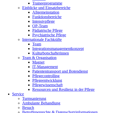
Traineeprogramme
Einblicke und Einsatzbereiche
Allgemeinstation
Funktionsbereiche
Intensivpflege
OP-Team
Pädiatrische Pflege
Psychiatrische Pflege
Internationale Fachkräfte
Team
Integrationsmanagementkonzept
Kulturbotschafterinnen
Team & Organisation
Magnet
IT-Management
Patiententransport und Botendienst
Pflegecontrolling
Pflegeentwicklung
Pflegewissenschaft
Ressourcen und Resilienz in der Pflege
Service
Turmsanierung
Ambulante Behandlung
Besuch
Betroffenenrechte & Datenschutzinformationen