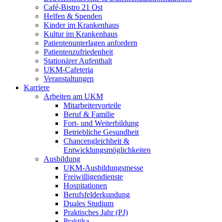
Café-Bistro 21 Ost
Helfen & Spenden
Kinder im Krankenhaus
Kultur im Krankenhaus
Patientenunterlagen anfordern
Patientenzufriedenheit
Stationärer Aufenthalt
UKM-Cafeteria
Veranstaltungen
Karriere
Arbeiten am UKM
Mitarbeitervorteile
Beruf & Familie
Fort- und Weiterbildung
Betriebliche Gesundheit
Chancengleichheit &
Entwicklungsmöglichkeiten
Ausbildung
UKM-Ausbildungsmesse
Freiwilligendienste
Hospitationen
Berufsfelderkundung
Duales Studium
Praktisches Jahr (PJ)
Praktika