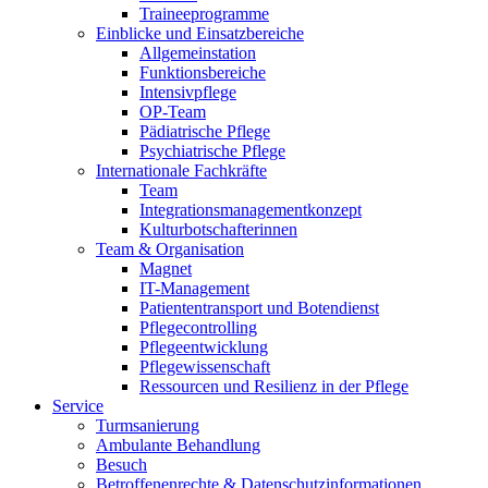
Traineeprogramme
Einblicke und Einsatzbereiche
Allgemeinstation
Funktionsbereiche
Intensivpflege
OP-Team
Pädiatrische Pflege
Psychiatrische Pflege
Internationale Fachkräfte
Team
Integrationsmanagementkonzept
Kulturbotschafterinnen
Team & Organisation
Magnet
IT-Management
Patiententransport und Botendienst
Pflegecontrolling
Pflegeentwicklung
Pflegewissenschaft
Ressourcen und Resilienz in der Pflege
Service
Turmsanierung
Ambulante Behandlung
Besuch
Betroffenenrechte & Datenschutzinformationen