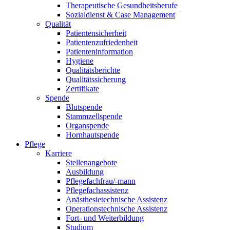
Therapeutische Gesundheitsberufe
Sozialdienst & Case Management
Qualität
Patientensicherheit
Patientenzufriedenheit
Patienteninformation
Hygiene
Qualitätsberichte
Qualitätssicherung
Zertifikate
Spende
Blutspende
Stammzellspende
Organspende
Hornhautspende
Pflege
Karriere
Stellenangebote
Ausbildung
Pflegefachfrau/-mann
Pflegefachassistenz
Anästhesietechnische Assistenz
Operationstechnische Assistenz
Fort- und Weiterbildung
Studium