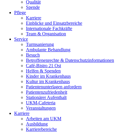
Qualität
Spende
Pflege
Karriere
Einblicke und Einsatzbereiche
Internationale Fachkräfte
Team & Organisation
Service
Turmsanierung
Ambulante Behandlung
Besuch
Betroffenenrechte & Datenschutzinformationen
Café-Bistro 21 Ost
Helfen & Spenden
Kinder im Krankenhaus
Kultur im Krankenhaus
Patientenunterlagen anfordern
Patientenzufriedenheit
Stationärer Aufenthalt
UKM-Cafeteria
Veranstaltungen
Karriere
Arbeiten am UKM
Ausbildung
Karrierebereiche