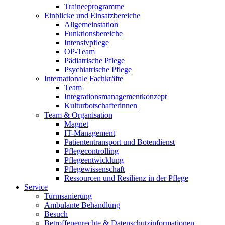
Traineeprogramme
Einblicke und Einsatzbereiche
Allgemeinstation
Funktionsbereiche
Intensivpflege
OP-Team
Pädiatrische Pflege
Psychiatrische Pflege
Internationale Fachkräfte
Team
Integrationsmanagementkonzept
Kulturbotschafterinnen
Team & Organisation
Magnet
IT-Management
Patiententransport und Botendienst
Pflegecontrolling
Pflegeentwicklung
Pflegewissenschaft
Ressourcen und Resilienz in der Pflege
Service
Turmsanierung
Ambulante Behandlung
Besuch
Betroffenenrechte & Datenschutzinformationen