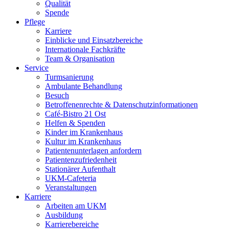
Qualität
Spende
Pflege
Karriere
Einblicke und Einsatzbereiche
Internationale Fachkräfte
Team & Organisation
Service
Turmsanierung
Ambulante Behandlung
Besuch
Betroffenenrechte & Datenschutzinformationen
Café-Bistro 21 Ost
Helfen & Spenden
Kinder im Krankenhaus
Kultur im Krankenhaus
Patientenunterlagen anfordern
Patientenzufriedenheit
Stationärer Aufenthalt
UKM-Cafeteria
Veranstaltungen
Karriere
Arbeiten am UKM
Ausbildung
Karrierebereiche