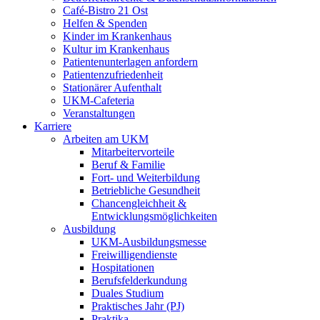
Café-Bistro 21 Ost
Helfen & Spenden
Kinder im Krankenhaus
Kultur im Krankenhaus
Patientenunterlagen anfordern
Patientenzufriedenheit
Stationärer Aufenthalt
UKM-Cafeteria
Veranstaltungen
Karriere
Arbeiten am UKM
Mitarbeitervorteile
Beruf & Familie
Fort- und Weiterbildung
Betriebliche Gesundheit
Chancengleichheit &
Entwicklungsmöglichkeiten
Ausbildung
UKM-Ausbildungsmesse
Freiwilligendienste
Hospitationen
Berufsfelderkundung
Duales Studium
Praktisches Jahr (PJ)
Praktika