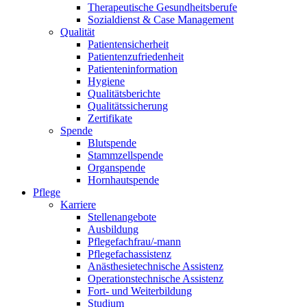
Therapeutische Gesundheitsberufe
Sozialdienst & Case Management
Qualität
Patientensicherheit
Patientenzufriedenheit
Patienteninformation
Hygiene
Qualitätsberichte
Qualitätssicherung
Zertifikate
Spende
Blutspende
Stammzellspende
Organspende
Hornhautspende
Pflege
Karriere
Stellenangebote
Ausbildung
Pflegefachfrau/-mann
Pflegefachassistenz
Anästhesietechnische Assistenz
Operationstechnische Assistenz
Fort- und Weiterbildung
Studium