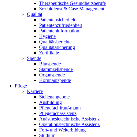
Therapeutische Gesundheitsberufe
Sozialdienst & Case Management
Qualität
Patientensicherheit
Patientenzufriedenheit
Patienteninformation
Hygiene
Qualitätsberichte
Qualitätssicherung
Zertifikate
Spende
Blutspende
Stammzellspende
Organspende
Hornhautspende
Pflege
Karriere
Stellenangebote
Ausbildung
Pflegefachfrau/-mann
Pflegefachassistenz
Anästhesietechnische Assistenz
Operationstechnische Assistenz
Fort- und Weiterbildung
Studium