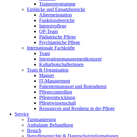
Traineeprogramme
Einblicke und Einsatzbereiche
Allgemeinstation
Funktionsbereiche
Intensivpflege
OP-Team
Pädiatrische Pflege
Psychiatrische Pflege
Internationale Fachkräfte
Team
Integrationsmanagementkonzept
Kulturbotschafterinnen
Team & Organisation
Magnet
IT-Management
Patiententransport und Botendienst
Pflegecontrolling
Pflegeentwicklung
Pflegewissenschaft
Ressourcen und Resilienz in der Pflege
Service
Turmsanierung
Ambulante Behandlung
Besuch
Betroffenenrechte & Datenschutzinformationen