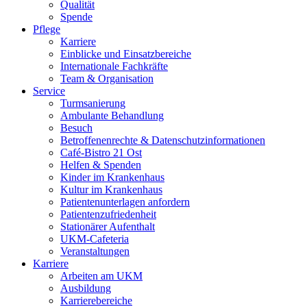
Qualität
Spende
Pflege
Karriere
Einblicke und Einsatzbereiche
Internationale Fachkräfte
Team & Organisation
Service
Turmsanierung
Ambulante Behandlung
Besuch
Betroffenenrechte & Datenschutzinformationen
Café-Bistro 21 Ost
Helfen & Spenden
Kinder im Krankenhaus
Kultur im Krankenhaus
Patientenunterlagen anfordern
Patientenzufriedenheit
Stationärer Aufenthalt
UKM-Cafeteria
Veranstaltungen
Karriere
Arbeiten am UKM
Ausbildung
Karrierebereiche