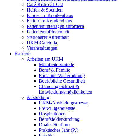
Café-Bistro 21 Ost
Helfen & Spenden
Kinder im Krankenhaus
Kultur im Krankenhaus
Patientenunterlagen anfordern
Patientenzufriedenheit
Stationärer Aufenthalt
UKM-Cafeteria
Veranstaltungen
Karriere
Arbeiten am UKM
Mitarbeitervorteile
Beruf & Familie
Fort- und Weiterbildung
Betriebliche Gesundheit
Chancengleichheit &
Entwicklungsmöglichkeiten
Ausbildung
UKM-Ausbildungsmesse
Freiwilligendienste
Hospitationen
Berufsfelderkundung
Duales Studium
Praktisches Jahr (PJ)
Praktika