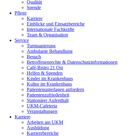
Qualität
Spende
Pflege
Karriere
Einblicke und Einsatzbereiche
Internationale Fachkräfte
Team & Organisation
Service
Turmsanierung
Ambulante Behandlung
Besuch
Betroffenenrechte & Datenschutzinformationen
Café-Bistro 21 Ost
Helfen & Spenden
Kinder im Krankenhaus
Kultur im Krankenhaus
Patientenunterlagen anfordern
Patientenzufriedenheit
Stationärer Aufenthalt
UKM-Cafeteria
Veranstaltungen
Karriere
Arbeiten am UKM
Ausbildung
Karrierebereiche