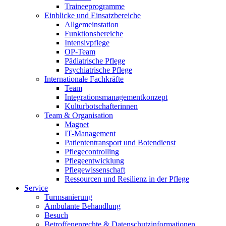
Traineeprogramme
Einblicke und Einsatzbereiche
Allgemeinstation
Funktionsbereiche
Intensivpflege
OP-Team
Pädiatrische Pflege
Psychiatrische Pflege
Internationale Fachkräfte
Team
Integrationsmanagementkonzept
Kulturbotschafterinnen
Team & Organisation
Magnet
IT-Management
Patiententransport und Botendienst
Pflegecontrolling
Pflegeentwicklung
Pflegewissenschaft
Ressourcen und Resilienz in der Pflege
Service
Turmsanierung
Ambulante Behandlung
Besuch
Betroffenenrechte & Datenschutzinformationen