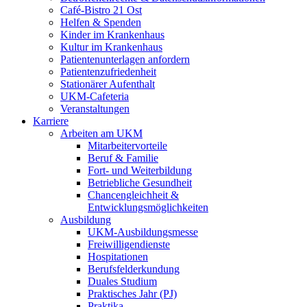
Café-Bistro 21 Ost
Helfen & Spenden
Kinder im Krankenhaus
Kultur im Krankenhaus
Patientenunterlagen anfordern
Patientenzufriedenheit
Stationärer Aufenthalt
UKM-Cafeteria
Veranstaltungen
Karriere
Arbeiten am UKM
Mitarbeitervorteile
Beruf & Familie
Fort- und Weiterbildung
Betriebliche Gesundheit
Chancengleichheit &
Entwicklungsmöglichkeiten
Ausbildung
UKM-Ausbildungsmesse
Freiwilligendienste
Hospitationen
Berufsfelderkundung
Duales Studium
Praktisches Jahr (PJ)
Praktika