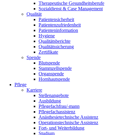
Therapeutische Gesundheitsberufe
Sozialdienst & Case Management
Qualität
Patientensicherheit
Patientenzufriedenheit
Patienteninformation
Hygiene
Qualitätsberichte
Qualitätssicherung
Zertifikate
Spende
Blutspende
Stammzellspende
Organspende
Hornhautspende
Pflege
Karriere
Stellenangebote
Ausbildung
Pflegefachfrau/-mann
Pflegefachassistenz
Anästhesietechnische Assistenz
Operationstechnische Assistenz
Fort- und Weiterbildung
Studium