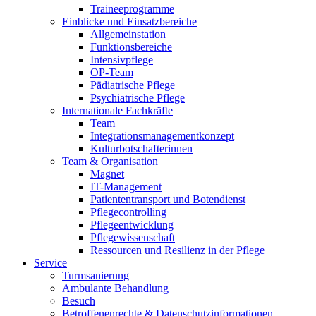
Traineeprogramme
Einblicke und Einsatzbereiche
Allgemeinstation
Funktionsbereiche
Intensivpflege
OP-Team
Pädiatrische Pflege
Psychiatrische Pflege
Internationale Fachkräfte
Team
Integrationsmanagementkonzept
Kulturbotschafterinnen
Team & Organisation
Magnet
IT-Management
Patiententransport und Botendienst
Pflegecontrolling
Pflegeentwicklung
Pflegewissenschaft
Ressourcen und Resilienz in der Pflege
Service
Turmsanierung
Ambulante Behandlung
Besuch
Betroffenenrechte & Datenschutzinformationen