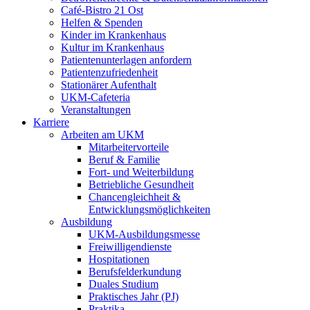
Café-Bistro 21 Ost
Helfen & Spenden
Kinder im Krankenhaus
Kultur im Krankenhaus
Patientenunterlagen anfordern
Patientenzufriedenheit
Stationärer Aufenthalt
UKM-Cafeteria
Veranstaltungen
Karriere
Arbeiten am UKM
Mitarbeitervorteile
Beruf & Familie
Fort- und Weiterbildung
Betriebliche Gesundheit
Chancengleichheit &
Entwicklungsmöglichkeiten
Ausbildung
UKM-Ausbildungsmesse
Freiwilligendienste
Hospitationen
Berufsfelderkundung
Duales Studium
Praktisches Jahr (PJ)
Praktika