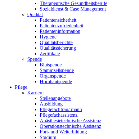
Therapeutische Gesundheitsberufe
Sozialdienst & Case Management
Qualität
Patientensicherheit
Patientenzufriedenheit
Patienteninformation
Hygiene
Qualitätsberichte
Qualitätssicherung
Zertifikate
Spende
Blutspende
Stammzellspende
Organspende
Hornhautspende
Pflege
Karriere
Stellenangebote
Ausbildung
Pflegefachfrau/-mann
Pflegefachassistenz
Anästhesietechnische Assistenz
Operationstechnische Assistenz
Fort- und Weiterbildung
Studium