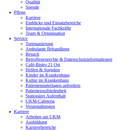
Qualität
Spende
Pflege
Karriere
Einblicke und Einsatzbereiche
Internationale Fachkräfte
Team & Organisation
Service
Turmsanierung
Ambulante Behandlung
Besuch
Betroffenenrechte & Datenschutzinformationen
Café-Bistro 21 Ost
Helfen & Spenden
Kinder im Krankenhaus
Kultur im Krankenhaus
Patientenunterlagen anfordern
Patientenzufriedenheit
Stationärer Aufenthalt
UKM-Cafeteria
Veranstaltungen
Karriere
Arbeiten am UKM
Ausbildung
Karrierebereiche