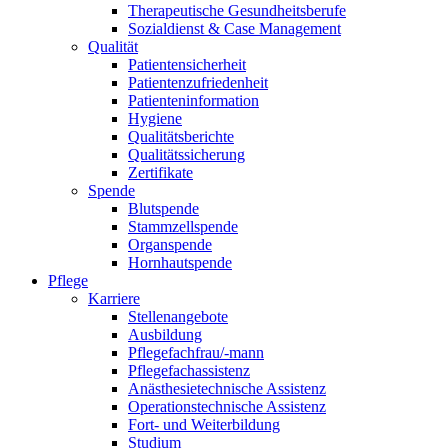
Therapeutische Gesundheitsberufe
Sozialdienst & Case Management
Qualität
Patientensicherheit
Patientenzufriedenheit
Patienteninformation
Hygiene
Qualitätsberichte
Qualitätssicherung
Zertifikate
Spende
Blutspende
Stammzellspende
Organspende
Hornhautspende
Pflege
Karriere
Stellenangebote
Ausbildung
Pflegefachfrau/-mann
Pflegefachassistenz
Anästhesietechnische Assistenz
Operationstechnische Assistenz
Fort- und Weiterbildung
Studium