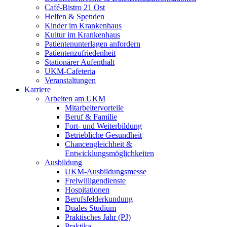
Café-Bistro 21 Ost
Helfen & Spenden
Kinder im Krankenhaus
Kultur im Krankenhaus
Patientenunterlagen anfordern
Patientenzufriedenheit
Stationärer Aufenthalt
UKM-Cafeteria
Veranstaltungen
Karriere
Arbeiten am UKM
Mitarbeitervorteile
Beruf & Familie
Fort- und Weiterbildung
Betriebliche Gesundheit
Chancengleichheit &
Entwicklungsmöglichkeiten
Ausbildung
UKM-Ausbildungsmesse
Freiwilligendienste
Hospitationen
Berufsfelderkundung
Duales Studium
Praktisches Jahr (PJ)
Praktika