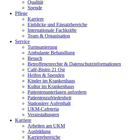
Qualität
Spende
Pflege
Karriere
Einblicke und Einsatzbereiche
Internationale Fachkräfte
Team & Organisation
Service
Turmsanierung
Ambulante Behandlung
Besuch
Betroffenenrechte & Datenschutzinformationen
Café-Bistro 21 Ost
Helfen & Spenden
Kinder im Krankenhaus
Kultur im Krankenhaus
Patientenunterlagen anfordern
Patientenzufriedenheit
Stationärer Aufenthalt
UKM-Cafeteria
Veranstaltungen
Karriere
Arbeiten am UKM
Ausbildung
Karrierebereiche