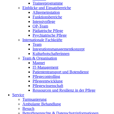
Traineeprogramme
Einblicke und Einsatzbereiche
Allgemeinstation
Funktionsbereiche
Intensivpflege
OP-Team
Pädiatrische Pflege
Psychiatrische Pflege
Internationale Fachkräfte
Team
Integrationsmanagementkonzept
Kulturbotschafterinnen
Team & Organisation
Magnet
IT-Management
Patiententransport und Botendienst
Pflegecontrolling
Pflegeentwicklung
Pflegewissenschaft
Ressourcen und Resilienz in der Pflege
Service
Turmsanierung
Ambulante Behandlung
Besuch
Betroffenenrechte & Datenschutzinformationen