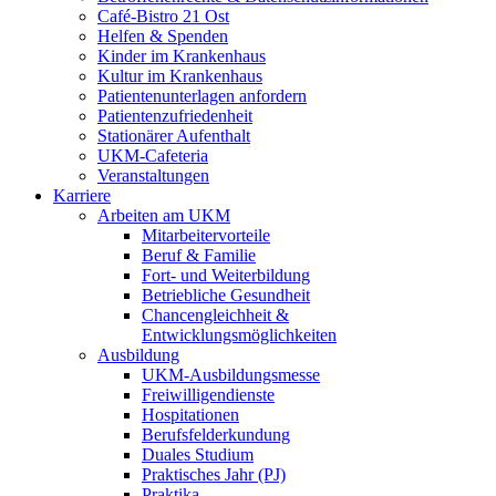
Café-Bistro 21 Ost
Helfen & Spenden
Kinder im Krankenhaus
Kultur im Krankenhaus
Patientenunterlagen anfordern
Patientenzufriedenheit
Stationärer Aufenthalt
UKM-Cafeteria
Veranstaltungen
Karriere
Arbeiten am UKM
Mitarbeitervorteile
Beruf & Familie
Fort- und Weiterbildung
Betriebliche Gesundheit
Chancengleichheit &
Entwicklungsmöglichkeiten
Ausbildung
UKM-Ausbildungsmesse
Freiwilligendienste
Hospitationen
Berufsfelderkundung
Duales Studium
Praktisches Jahr (PJ)
Praktika