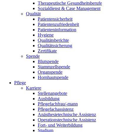
Therapeutische Gesundheitsberufe
Sozialdienst & Case Management
Qualität
Patientensicherheit
Patientenzufriedenheit
Patienteninformation
Hygiene
Qualitätsberichte
Qualitätssicherung
Zertifikate
Spende
Blutspende
Stammzellspende
Organspende
Hornhautspende
Pflege
Karriere
Stellenangebote
Ausbildung
Pflegefachfrau/-mann
Pflegefachassistenz
Anästhesietechnische Assistenz
Operationstechnische Assistenz
Fort- und Weiterbildung
Studium