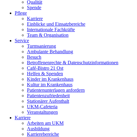
Qualität
Spende
Pflege
Karriere
Einblicke und Einsatzbereiche
Internationale Fachkräfte
Team & Organisation
Service
Turmsanierung
Ambulante Behandlung
Besuch
Betroffenenrechte & Datenschutzinformationen
Café-Bistro 21 Ost
Helfen & Spenden
Kinder im Krankenhaus
Kultur im Krankenhaus
Patientenunterlagen anfordern
Patientenzufriedenheit
Stationärer Aufenthalt
UKM-Cafeteria
Veranstaltungen
Karriere
Arbeiten am UKM
Ausbildung
Karrierebereiche