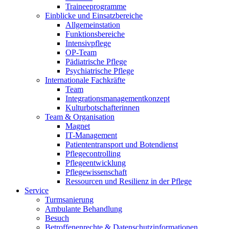
Traineeprogramme
Einblicke und Einsatzbereiche
Allgemeinstation
Funktionsbereiche
Intensivpflege
OP-Team
Pädiatrische Pflege
Psychiatrische Pflege
Internationale Fachkräfte
Team
Integrationsmanagementkonzept
Kulturbotschafterinnen
Team & Organisation
Magnet
IT-Management
Patiententransport und Botendienst
Pflegecontrolling
Pflegeentwicklung
Pflegewissenschaft
Ressourcen und Resilienz in der Pflege
Service
Turmsanierung
Ambulante Behandlung
Besuch
Betroffenenrechte & Datenschutzinformationen