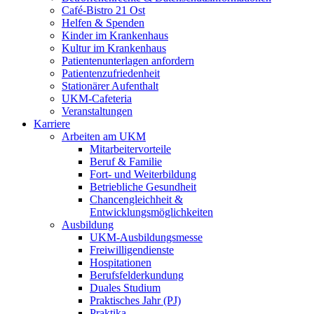
Café-Bistro 21 Ost
Helfen & Spenden
Kinder im Krankenhaus
Kultur im Krankenhaus
Patientenunterlagen anfordern
Patientenzufriedenheit
Stationärer Aufenthalt
UKM-Cafeteria
Veranstaltungen
Karriere
Arbeiten am UKM
Mitarbeitervorteile
Beruf & Familie
Fort- und Weiterbildung
Betriebliche Gesundheit
Chancengleichheit &
Entwicklungsmöglichkeiten
Ausbildung
UKM-Ausbildungsmesse
Freiwilligendienste
Hospitationen
Berufsfelderkundung
Duales Studium
Praktisches Jahr (PJ)
Praktika