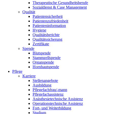
Therapeutische Gesundheitsberufe
Sozialdienst & Case Management
Qualität
Patientensicherheit
Patientenzufriedenheit
Patienteninformation
Hygiene
Qualitätsberichte
Qualitätssicherung
Zertifikate
Spende
Blutspende
Stammzellspende
Organspende
Hornhautspende
Pflege
Karriere
Stellenangebote
Ausbildung
Pflegefachfrau/-mann
Pflegefachassistenz
Anästhesietechnische Assistenz
Operationstechnische Assistenz
Fort- und Weiterbildung
Studium