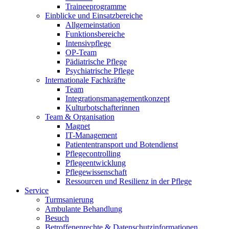
Traineeprogramme
Einblicke und Einsatzbereiche
Allgemeinstation
Funktionsbereiche
Intensivpflege
OP-Team
Pädiatrische Pflege
Psychiatrische Pflege
Internationale Fachkräfte
Team
Integrationsmanagementkonzept
Kulturbotschafterinnen
Team & Organisation
Magnet
IT-Management
Patiententransport und Botendienst
Pflegecontrolling
Pflegeentwicklung
Pflegewissenschaft
Ressourcen und Resilienz in der Pflege
Service
Turmsanierung
Ambulante Behandlung
Besuch
Betroffenenrechte & Datenschutzinformationen