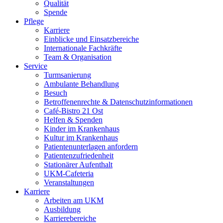
Qualität
Spende
Pflege
Karriere
Einblicke und Einsatzbereiche
Internationale Fachkräfte
Team & Organisation
Service
Turmsanierung
Ambulante Behandlung
Besuch
Betroffenenrechte & Datenschutzinformationen
Café-Bistro 21 Ost
Helfen & Spenden
Kinder im Krankenhaus
Kultur im Krankenhaus
Patientenunterlagen anfordern
Patientenzufriedenheit
Stationärer Aufenthalt
UKM-Cafeteria
Veranstaltungen
Karriere
Arbeiten am UKM
Ausbildung
Karrierebereiche