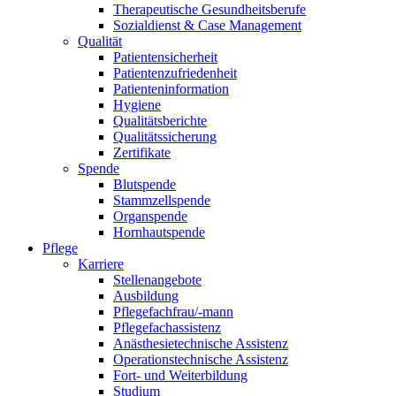
Therapeutische Gesundheitsberufe
Sozialdienst & Case Management
Qualität
Patientensicherheit
Patientenzufriedenheit
Patienteninformation
Hygiene
Qualitätsberichte
Qualitätssicherung
Zertifikate
Spende
Blutspende
Stammzellspende
Organspende
Hornhautspende
Pflege
Karriere
Stellenangebote
Ausbildung
Pflegefachfrau/-mann
Pflegefachassistenz
Anästhesietechnische Assistenz
Operationstechnische Assistenz
Fort- und Weiterbildung
Studium