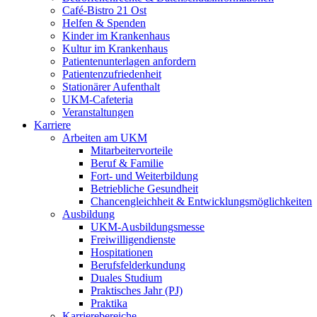
Café-Bistro 21 Ost
Helfen & Spenden
Kinder im Krankenhaus
Kultur im Krankenhaus
Patientenunterlagen anfordern
Patientenzufriedenheit
Stationärer Aufenthalt
UKM-Cafeteria
Veranstaltungen
Karriere
Arbeiten am UKM
Mitarbeitervorteile
Beruf & Familie
Fort- und Weiterbildung
Betriebliche Gesundheit
Chancengleichheit & Entwicklungsmöglichkeiten
Ausbildung
UKM-Ausbildungsmesse
Freiwilligendienste
Hospitationen
Berufsfelderkundung
Duales Studium
Praktisches Jahr (PJ)
Praktika
Karrierebereiche