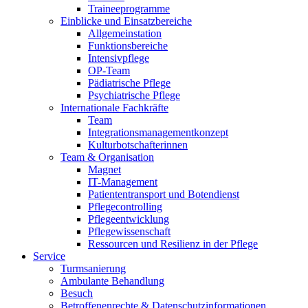
Traineeprogramme
Einblicke und Einsatzbereiche
Allgemeinstation
Funktionsbereiche
Intensivpflege
OP-Team
Pädiatrische Pflege
Psychiatrische Pflege
Internationale Fachkräfte
Team
Integrationsmanagementkonzept
Kulturbotschafterinnen
Team & Organisation
Magnet
IT-Management
Patiententransport und Botendienst
Pflegecontrolling
Pflegeentwicklung
Pflegewissenschaft
Ressourcen und Resilienz in der Pflege
Service
Turmsanierung
Ambulante Behandlung
Besuch
Betroffenenrechte & Datenschutzinformationen