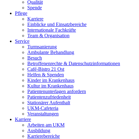
Qualität
Spende
Pflege
Karriere
Einblicke und Einsatzbereiche
Internationale Fachkräfte
Team & Organisation
Service
Turmsanierung
Ambulante Behandlung
Besuch
Betroffenenrechte & Datenschutzinformationen
Café-Bistro 21 Ost
Helfen & Spenden
Kinder im Krankenhaus
Kultur im Krankenhaus
Patientenunterlagen anfordern
Patientenzufriedenheit
Stationärer Aufenthalt
UKM-Cafeteria
Veranstaltungen
Karriere
Arbeiten am UKM
Ausbildung
Karrierebereiche