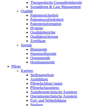
Therapeutische Gesundheitsberufe
Sozialdienst & Case Management
Qualität
Patientensicherheit
Patientenzufriedenheit
Patienteninformation
Hygiene
Qualitätsberichte
Qualitätssicherung
Zertifikate
Spende
Blutspende
Stammzellspende
Organspende
Hornhautspende
Pflege
Karriere
Stellenangebote
Ausbildung
Pflegefachfrau/-mann
Pflegefachassistenz
Anästhesietechnische Assistenz
Operationstechnische Assistenz
Fort- und Weiterbildung
Studium