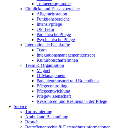
Traineeprogramme
Einblicke und Einsatzbereiche
Allgemeinstation
Funktionsbereiche
Intensivpflege
OP-Team
Pädiatrische Pflege
Psychiatrische Pflege
Internationale Fachkräfte
Team
Integrationsmanagementkonzept
Kulturbotschafterinnen
Team & Organisation
Magnet
IT-Management
Patiententransport und Botendienst
Pflegecontrolling
Pflegeentwicklung
Pflegewissenschaft
Ressourcen und Resilienz in der Pflege
Service
Turmsanierung
Ambulante Behandlung
Besuch
Betroffenenrechte & Datenschutzinformationen