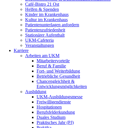
Café-Bistro 21 Ost
Helfen & Spenden
Kinder im Krankenhaus
Kultur im Krankenhaus
Patientenunterlagen anfordern
Patientenzufriedenheit
Stationärer Aufenthalt
UKM-Cafeteria
Veranstaltungen
Karriere
Arbeiten am UKM
Mitarbeitervorteile
Beruf & Familie
Fort- und Weiterbildung
Betriebliche Gesundheit
Chancengleichheit &
Entwicklungsmöglichkeiten
Ausbildung
UKM-Ausbildungsmesse
Freiwilligendienste
Hospitationen
Berufsfelderkundung
Duales Studium
Praktisches Jahr (PJ)
Praktika