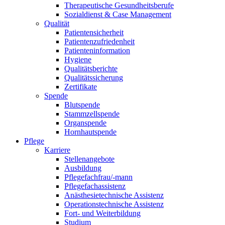
Therapeutische Gesundheitsberufe
Sozialdienst & Case Management
Qualität
Patientensicherheit
Patientenzufriedenheit
Patienteninformation
Hygiene
Qualitätsberichte
Qualitätssicherung
Zertifikate
Spende
Blutspende
Stammzellspende
Organspende
Hornhautspende
Pflege
Karriere
Stellenangebote
Ausbildung
Pflegefachfrau/-mann
Pflegefachassistenz
Anästhesietechnische Assistenz
Operationstechnische Assistenz
Fort- und Weiterbildung
Studium