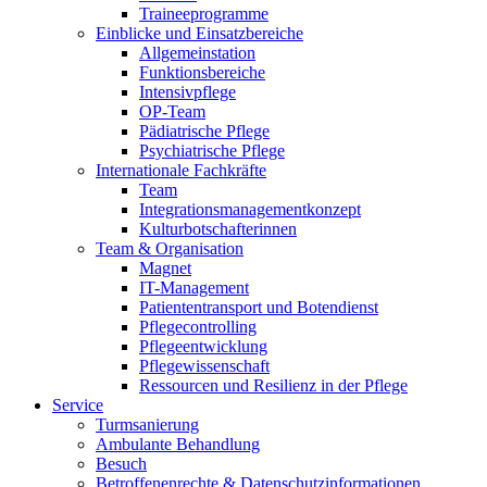
Traineeprogramme
Einblicke und Einsatzbereiche
Allgemeinstation
Funktionsbereiche
Intensivpflege
OP-Team
Pädiatrische Pflege
Psychiatrische Pflege
Internationale Fachkräfte
Team
Integrationsmanagementkonzept
Kulturbotschafterinnen
Team & Organisation
Magnet
IT-Management
Patiententransport und Botendienst
Pflegecontrolling
Pflegeentwicklung
Pflegewissenschaft
Ressourcen und Resilienz in der Pflege
Service
Turmsanierung
Ambulante Behandlung
Besuch
Betroffenenrechte & Datenschutzinformationen