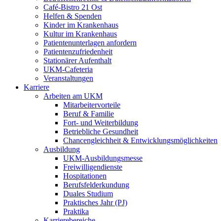
Café-Bistro 21 Ost
Helfen & Spenden
Kinder im Krankenhaus
Kultur im Krankenhaus
Patientenunterlagen anfordern
Patientenzufriedenheit
Stationärer Aufenthalt
UKM-Cafeteria
Veranstaltungen
Karriere
Arbeiten am UKM
Mitarbeitervorteile
Beruf & Familie
Fort- und Weiterbildung
Betriebliche Gesundheit
Chancengleichheit & Entwicklungsmöglichkeiten
Ausbildung
UKM-Ausbildungsmesse
Freiwilligendienste
Hospitationen
Berufsfelderkundung
Duales Studium
Praktisches Jahr (PJ)
Praktika
Karrierebereiche