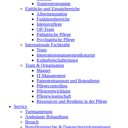
Traineeprogramme
Einblicke und Einsatzbereiche
Allgemeinstation
Funktionsbereiche
Intensivpflege
OP-Team
Pädiatrische Pflege
Psychiatrische Pflege
Internationale Fachkräfte
Team
Integrationsmanagementkonzept
Kulturbotschafterinnen
Team & Organisation
Magnet
IT-Management
Patiententransport und Botendienst
Pflegecontrolling
Pflegeentwicklung
Pflegewissenschaft
Ressourcen und Resilienz in der Pflege
Service
Turmsanierung
Ambulante Behandlung
Besuch
Betroffenenrechte & Datenschutzinformationen