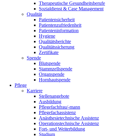
Therapeutische Gesundheitsberufe
Sozialdienst & Case Management
Qualität
Patientensicherheit
Patientenzufriedenheit
Patienteninformation
Hygiene
Qualitätsberichte
Qualitätssicherung
Zertifikate
Spende
Blutspende
Stammzellspende
Organspende
Hornhautspende
Pflege
Karriere
Stellenangebote
Ausbildung
Pflegefachfrau/-mann
Pflegefachassistenz
Anästhesietechnische Assistenz
Operationstechnische Assistenz
Fort- und Weiterbildung
Studium