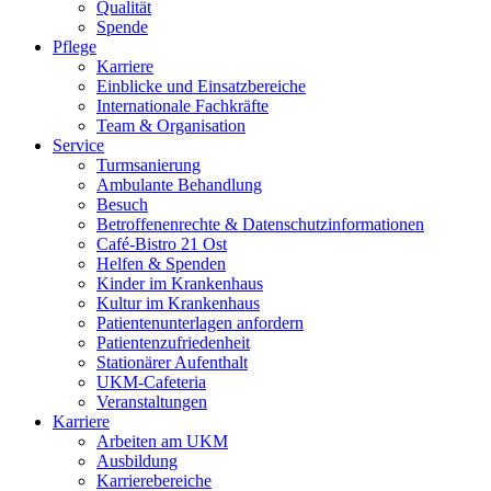
Qualität
Spende
Pflege
Karriere
Einblicke und Einsatzbereiche
Internationale Fachkräfte
Team & Organisation
Service
Turmsanierung
Ambulante Behandlung
Besuch
Betroffenenrechte & Datenschutzinformationen
Café-Bistro 21 Ost
Helfen & Spenden
Kinder im Krankenhaus
Kultur im Krankenhaus
Patientenunterlagen anfordern
Patientenzufriedenheit
Stationärer Aufenthalt
UKM-Cafeteria
Veranstaltungen
Karriere
Arbeiten am UKM
Ausbildung
Karrierebereiche