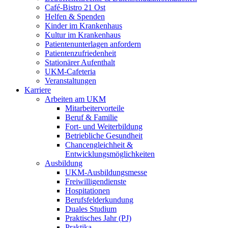
Café-Bistro 21 Ost
Helfen & Spenden
Kinder im Krankenhaus
Kultur im Krankenhaus
Patientenunterlagen anfordern
Patientenzufriedenheit
Stationärer Aufenthalt
UKM-Cafeteria
Veranstaltungen
Karriere
Arbeiten am UKM
Mitarbeitervorteile
Beruf & Familie
Fort- und Weiterbildung
Betriebliche Gesundheit
Chancengleichheit &
Entwicklungsmöglichkeiten
Ausbildung
UKM-Ausbildungsmesse
Freiwilligendienste
Hospitationen
Berufsfelderkundung
Duales Studium
Praktisches Jahr (PJ)
Praktika