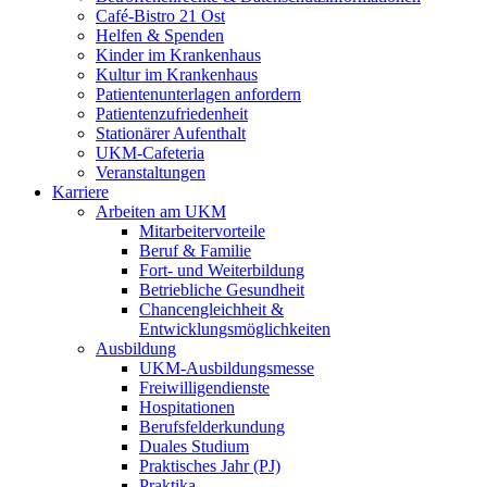
Café-Bistro 21 Ost
Helfen & Spenden
Kinder im Krankenhaus
Kultur im Krankenhaus
Patientenunterlagen anfordern
Patientenzufriedenheit
Stationärer Aufenthalt
UKM-Cafeteria
Veranstaltungen
Karriere
Arbeiten am UKM
Mitarbeitervorteile
Beruf & Familie
Fort- und Weiterbildung
Betriebliche Gesundheit
Chancengleichheit &
Entwicklungsmöglichkeiten
Ausbildung
UKM-Ausbildungsmesse
Freiwilligendienste
Hospitationen
Berufsfelderkundung
Duales Studium
Praktisches Jahr (PJ)
Praktika