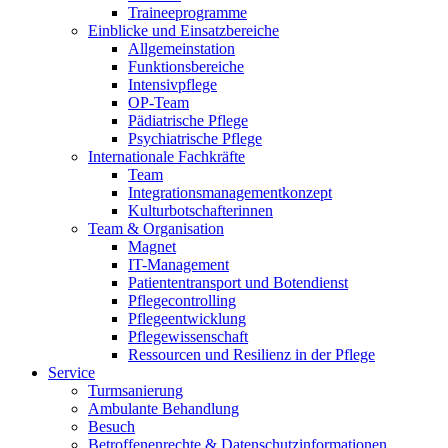
Traineeprogramme
Einblicke und Einsatzbereiche
Allgemeinstation
Funktionsbereiche
Intensivpflege
OP-Team
Pädiatrische Pflege
Psychiatrische Pflege
Internationale Fachkräfte
Team
Integrationsmanagementkonzept
Kulturbotschafterinnen
Team & Organisation
Magnet
IT-Management
Patiententransport und Botendienst
Pflegecontrolling
Pflegeentwicklung
Pflegewissenschaft
Ressourcen und Resilienz in der Pflege
Service
Turmsanierung
Ambulante Behandlung
Besuch
Betroffenenrechte & Datenschutzinformationen