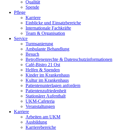
Qualität
Spende
Pflege
Karriere
Einblicke und Einsatzbereiche
Internationale Fachkräfte
Team & Organisation
Service
Turmsanierung
Ambulante Behandlung
Besuch
Betroffenenrechte & Datenschutzinformationen
Café-Bistro 21 Ost
Helfen & Spenden
Kinder im Krankenhaus
Kultur im Krankenhaus
Patientenunterlagen anfordern
Patientenzufriedenheit
Stationärer Aufenthalt
UKM-Cafeteria
Veranstaltungen
Karriere
Arbeiten am UKM
Ausbildung
Karrierebereiche