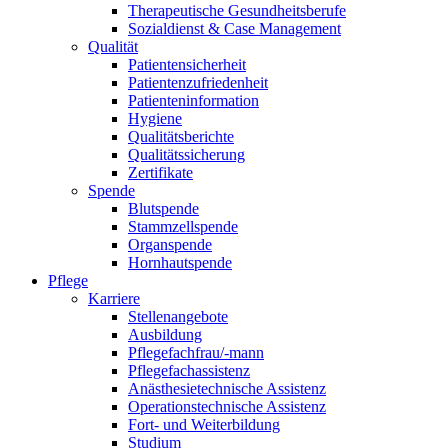
Therapeutische Gesundheitsberufe
Sozialdienst & Case Management
Qualität
Patientensicherheit
Patientenzufriedenheit
Patienteninformation
Hygiene
Qualitätsberichte
Qualitätssicherung
Zertifikate
Spende
Blutspende
Stammzellspende
Organspende
Hornhautspende
Pflege
Karriere
Stellenangebote
Ausbildung
Pflegefachfrau/-mann
Pflegefachassistenz
Anästhesietechnische Assistenz
Operationstechnische Assistenz
Fort- und Weiterbildung
Studium