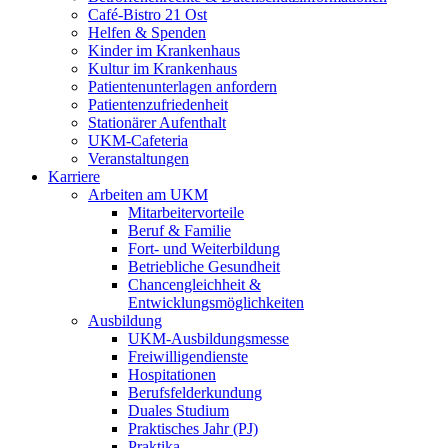
Café-Bistro 21 Ost
Helfen & Spenden
Kinder im Krankenhaus
Kultur im Krankenhaus
Patientenunterlagen anfordern
Patientenzufriedenheit
Stationärer Aufenthalt
UKM-Cafeteria
Veranstaltungen
Karriere
Arbeiten am UKM
Mitarbeitervorteile
Beruf & Familie
Fort- und Weiterbildung
Betriebliche Gesundheit
Chancengleichheit &
Entwicklungsmöglichkeiten
Ausbildung
UKM-Ausbildungsmesse
Freiwilligendienste
Hospitationen
Berufsfelderkundung
Duales Studium
Praktisches Jahr (PJ)
Praktika