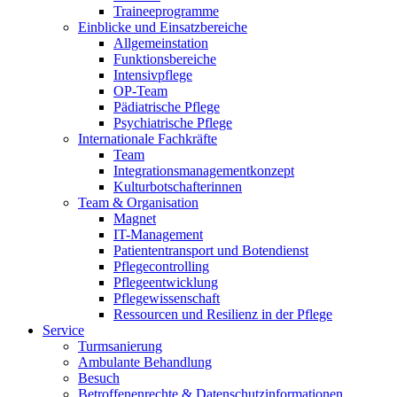
Traineeprogramme
Einblicke und Einsatzbereiche
Allgemeinstation
Funktionsbereiche
Intensivpflege
OP-Team
Pädiatrische Pflege
Psychiatrische Pflege
Internationale Fachkräfte
Team
Integrationsmanagementkonzept
Kulturbotschafterinnen
Team & Organisation
Magnet
IT-Management
Patiententransport und Botendienst
Pflegecontrolling
Pflegeentwicklung
Pflegewissenschaft
Ressourcen und Resilienz in der Pflege
Service
Turmsanierung
Ambulante Behandlung
Besuch
Betroffenenrechte & Datenschutzinformationen