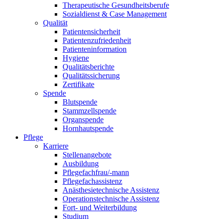
Therapeutische Gesundheitsberufe
Sozialdienst & Case Management
Qualität
Patientensicherheit
Patientenzufriedenheit
Patienteninformation
Hygiene
Qualitätsberichte
Qualitätssicherung
Zertifikate
Spende
Blutspende
Stammzellspende
Organspende
Hornhautspende
Pflege
Karriere
Stellenangebote
Ausbildung
Pflegefachfrau/-mann
Pflegefachassistenz
Anästhesietechnische Assistenz
Operationstechnische Assistenz
Fort- und Weiterbildung
Studium