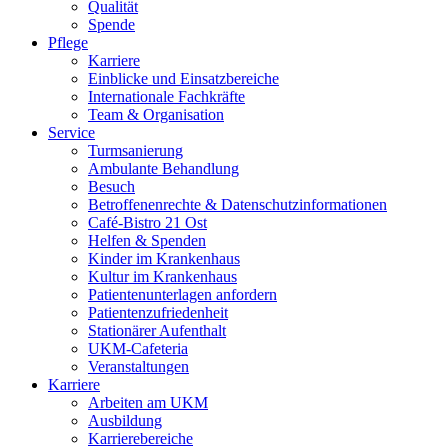
Qualität
Spende
Pflege
Karriere
Einblicke und Einsatzbereiche
Internationale Fachkräfte
Team & Organisation
Service
Turmsanierung
Ambulante Behandlung
Besuch
Betroffenenrechte & Datenschutzinformationen
Café-Bistro 21 Ost
Helfen & Spenden
Kinder im Krankenhaus
Kultur im Krankenhaus
Patientenunterlagen anfordern
Patientenzufriedenheit
Stationärer Aufenthalt
UKM-Cafeteria
Veranstaltungen
Karriere
Arbeiten am UKM
Ausbildung
Karrierebereiche