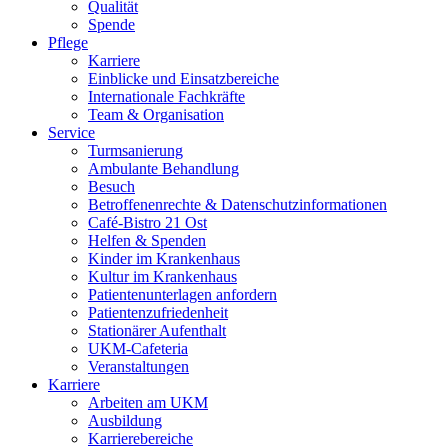
Qualität
Spende
Pflege
Karriere
Einblicke und Einsatzbereiche
Internationale Fachkräfte
Team & Organisation
Service
Turmsanierung
Ambulante Behandlung
Besuch
Betroffenenrechte & Datenschutzinformationen
Café-Bistro 21 Ost
Helfen & Spenden
Kinder im Krankenhaus
Kultur im Krankenhaus
Patientenunterlagen anfordern
Patientenzufriedenheit
Stationärer Aufenthalt
UKM-Cafeteria
Veranstaltungen
Karriere
Arbeiten am UKM
Ausbildung
Karrierebereiche