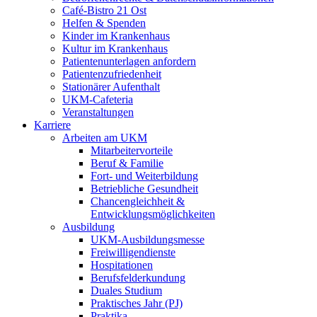
Café-Bistro 21 Ost
Helfen & Spenden
Kinder im Krankenhaus
Kultur im Krankenhaus
Patientenunterlagen anfordern
Patientenzufriedenheit
Stationärer Aufenthalt
UKM-Cafeteria
Veranstaltungen
Karriere
Arbeiten am UKM
Mitarbeitervorteile
Beruf & Familie
Fort- und Weiterbildung
Betriebliche Gesundheit
Chancengleichheit &
Entwicklungsmöglichkeiten
Ausbildung
UKM-Ausbildungsmesse
Freiwilligendienste
Hospitationen
Berufsfelderkundung
Duales Studium
Praktisches Jahr (PJ)
Praktika