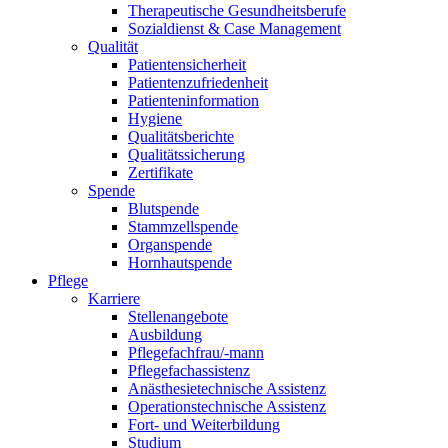
Therapeutische Gesundheitsberufe
Sozialdienst & Case Management
Qualität
Patientensicherheit
Patientenzufriedenheit
Patienteninformation
Hygiene
Qualitätsberichte
Qualitätssicherung
Zertifikate
Spende
Blutspende
Stammzellspende
Organspende
Hornhautspende
Pflege
Karriere
Stellenangebote
Ausbildung
Pflegefachfrau/-mann
Pflegefachassistenz
Anästhesietechnische Assistenz
Operationstechnische Assistenz
Fort- und Weiterbildung
Studium