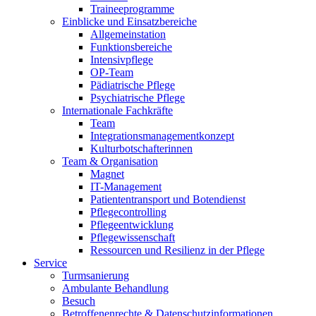
Traineeprogramme
Einblicke und Einsatzbereiche
Allgemeinstation
Funktionsbereiche
Intensivpflege
OP-Team
Pädiatrische Pflege
Psychiatrische Pflege
Internationale Fachkräfte
Team
Integrationsmanagementkonzept
Kulturbotschafterinnen
Team & Organisation
Magnet
IT-Management
Patiententransport und Botendienst
Pflegecontrolling
Pflegeentwicklung
Pflegewissenschaft
Ressourcen und Resilienz in der Pflege
Service
Turmsanierung
Ambulante Behandlung
Besuch
Betroffenenrechte & Datenschutzinformationen