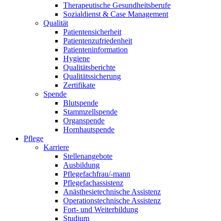
Therapeutische Gesundheitsberufe
Sozialdienst & Case Management
Qualität
Patientensicherheit
Patientenzufriedenheit
Patienteninformation
Hygiene
Qualitätsberichte
Qualitätssicherung
Zertifikate
Spende
Blutspende
Stammzellspende
Organspende
Hornhautspende
Pflege
Karriere
Stellenangebote
Ausbildung
Pflegefachfrau/-mann
Pflegefachassistenz
Anästhesietechnische Assistenz
Operationstechnische Assistenz
Fort- und Weiterbildung
Studium