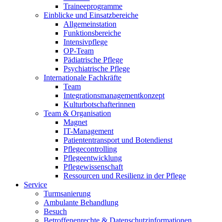
Traineeprogramme
Einblicke und Einsatzbereiche
Allgemeinstation
Funktionsbereiche
Intensivpflege
OP-Team
Pädiatrische Pflege
Psychiatrische Pflege
Internationale Fachkräfte
Team
Integrationsmanagementkonzept
Kulturbotschafterinnen
Team & Organisation
Magnet
IT-Management
Patiententransport und Botendienst
Pflegecontrolling
Pflegeentwicklung
Pflegewissenschaft
Ressourcen und Resilienz in der Pflege
Service
Turmsanierung
Ambulante Behandlung
Besuch
Betroffenenrechte & Datenschutzinformationen