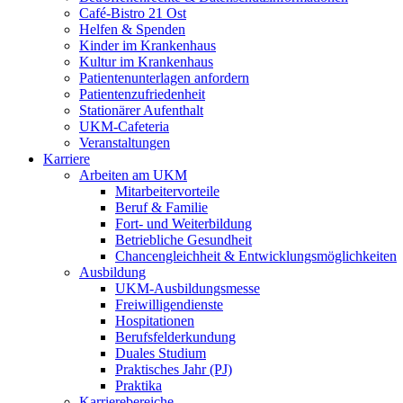
Café-Bistro 21 Ost
Helfen & Spenden
Kinder im Krankenhaus
Kultur im Krankenhaus
Patientenunterlagen anfordern
Patientenzufriedenheit
Stationärer Aufenthalt
UKM-Cafeteria
Veranstaltungen
Karriere
Arbeiten am UKM
Mitarbeitervorteile
Beruf & Familie
Fort- und Weiterbildung
Betriebliche Gesundheit
Chancengleichheit & Entwicklungsmöglichkeiten
Ausbildung
UKM-Ausbildungsmesse
Freiwilligendienste
Hospitationen
Berufsfelderkundung
Duales Studium
Praktisches Jahr (PJ)
Praktika
Karrierebereiche