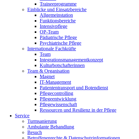
Traineeprogramme
Einblicke und Einsatzbereiche
Allgemeinstation
Funktionsbereiche
Intensivpflege
OP-Team
Pädiatrische Pflege
Psychiatrische Pflege
Internationale Fachkräfte
Team
Integrationsmanagementkonzept
Kulturbotschafterinnen
Team & Organisation
Magnet
IT-Management
Patiententransport und Botendienst
Pflegecontrolling
Pflegeentwicklung
Pflegewissenschaft
Ressourcen und Resilienz in der Pflege
Service
Turmsanierung
Ambulante Behandlung
Besuch
Betroffenenrechte & Datenschutzinformationen