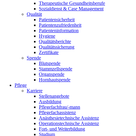
Therapeutische Gesundheitsberufe
Sozialdienst & Case Management
Qualität
Patientensicherheit
Patientenzufriedenheit
Patienteninformation
Hygiene
Qualitätsberichte
Qualitätssicherung
Zertifikate
Spende
Blutspende
Stammzellspende
Organspende
Hornhautspende
Pflege
Karriere
Stellenangebote
Ausbildung
Pflegefachfrau/-mann
Pflegefachassistenz
Anästhesietechnische Assistenz
Operationstechnische Assistenz
Fort- und Weiterbildung
Studium