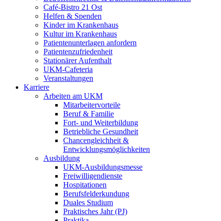
Café-Bistro 21 Ost
Helfen & Spenden
Kinder im Krankenhaus
Kultur im Krankenhaus
Patientenunterlagen anfordern
Patientenzufriedenheit
Stationärer Aufenthalt
UKM-Cafeteria
Veranstaltungen
Karriere
Arbeiten am UKM
Mitarbeitervorteile
Beruf & Familie
Fort- und Weiterbildung
Betriebliche Gesundheit
Chancengleichheit &
Entwicklungsmöglichkeiten
Ausbildung
UKM-Ausbildungsmesse
Freiwilligendienste
Hospitationen
Berufsfelderkundung
Duales Studium
Praktisches Jahr (PJ)
Praktika