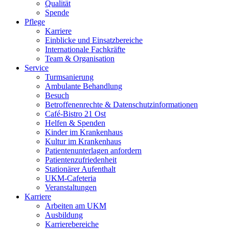
Qualität
Spende
Pflege
Karriere
Einblicke und Einsatzbereiche
Internationale Fachkräfte
Team & Organisation
Service
Turmsanierung
Ambulante Behandlung
Besuch
Betroffenenrechte & Datenschutzinformationen
Café-Bistro 21 Ost
Helfen & Spenden
Kinder im Krankenhaus
Kultur im Krankenhaus
Patientenunterlagen anfordern
Patientenzufriedenheit
Stationärer Aufenthalt
UKM-Cafeteria
Veranstaltungen
Karriere
Arbeiten am UKM
Ausbildung
Karrierebereiche