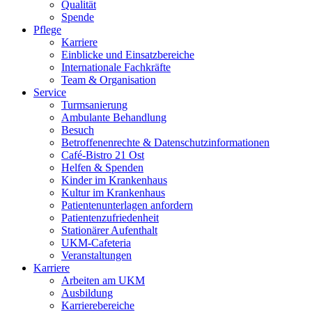
Qualität
Spende
Pflege
Karriere
Einblicke und Einsatzbereiche
Internationale Fachkräfte
Team & Organisation
Service
Turmsanierung
Ambulante Behandlung
Besuch
Betroffenenrechte & Datenschutzinformationen
Café-Bistro 21 Ost
Helfen & Spenden
Kinder im Krankenhaus
Kultur im Krankenhaus
Patientenunterlagen anfordern
Patientenzufriedenheit
Stationärer Aufenthalt
UKM-Cafeteria
Veranstaltungen
Karriere
Arbeiten am UKM
Ausbildung
Karrierebereiche