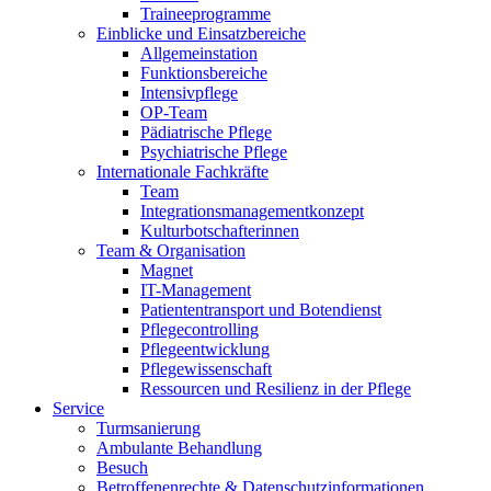
Traineeprogramme
Einblicke und Einsatzbereiche
Allgemeinstation
Funktionsbereiche
Intensivpflege
OP-Team
Pädiatrische Pflege
Psychiatrische Pflege
Internationale Fachkräfte
Team
Integrationsmanagementkonzept
Kulturbotschafterinnen
Team & Organisation
Magnet
IT-Management
Patiententransport und Botendienst
Pflegecontrolling
Pflegeentwicklung
Pflegewissenschaft
Ressourcen und Resilienz in der Pflege
Service
Turmsanierung
Ambulante Behandlung
Besuch
Betroffenenrechte & Datenschutzinformationen