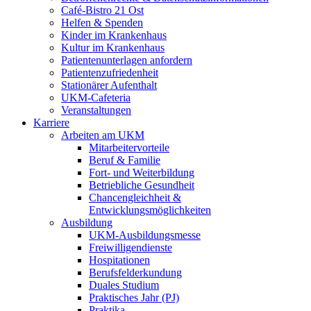
Café-Bistro 21 Ost
Helfen & Spenden
Kinder im Krankenhaus
Kultur im Krankenhaus
Patientenunterlagen anfordern
Patientenzufriedenheit
Stationärer Aufenthalt
UKM-Cafeteria
Veranstaltungen
Karriere
Arbeiten am UKM
Mitarbeitervorteile
Beruf & Familie
Fort- und Weiterbildung
Betriebliche Gesundheit
Chancengleichheit &
Entwicklungsmöglichkeiten
Ausbildung
UKM-Ausbildungsmesse
Freiwilligendienste
Hospitationen
Berufsfelderkundung
Duales Studium
Praktisches Jahr (PJ)
Praktika