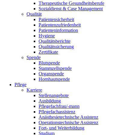
Therapeutische Gesundheitsberufe
Sozialdienst & Case Management
Qualität
Patientensicherheit
Patientenzufriedenheit
Patienteninformation
Hygiene
Qualitätsberichte
Qualitätssicherung
Zertifikate
Spende
Blutspende
Stammzellspende
Organspende
Hornhautspende
Pflege
Karriere
Stellenangebote
Ausbildung
Pflegefachfrau/-mann
Pflegefachassistenz
Anästhesietechnische Assistenz
Operationstechnische Assistenz
Fort- und Weiterbildung
Studium