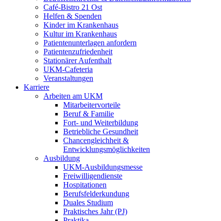
Café-Bistro 21 Ost
Helfen & Spenden
Kinder im Krankenhaus
Kultur im Krankenhaus
Patientenunterlagen anfordern
Patientenzufriedenheit
Stationärer Aufenthalt
UKM-Cafeteria
Veranstaltungen
Karriere
Arbeiten am UKM
Mitarbeitervorteile
Beruf & Familie
Fort- und Weiterbildung
Betriebliche Gesundheit
Chancengleichheit &
Entwicklungsmöglichkeiten
Ausbildung
UKM-Ausbildungsmesse
Freiwilligendienste
Hospitationen
Berufsfelderkundung
Duales Studium
Praktisches Jahr (PJ)
Praktika