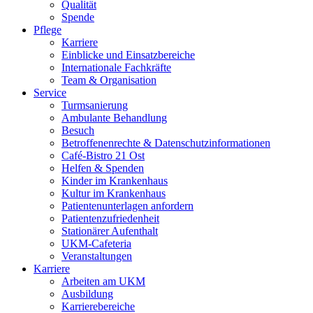
Qualität
Spende
Pflege
Karriere
Einblicke und Einsatzbereiche
Internationale Fachkräfte
Team & Organisation
Service
Turmsanierung
Ambulante Behandlung
Besuch
Betroffenenrechte & Datenschutzinformationen
Café-Bistro 21 Ost
Helfen & Spenden
Kinder im Krankenhaus
Kultur im Krankenhaus
Patientenunterlagen anfordern
Patientenzufriedenheit
Stationärer Aufenthalt
UKM-Cafeteria
Veranstaltungen
Karriere
Arbeiten am UKM
Ausbildung
Karrierebereiche