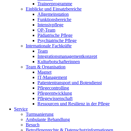
Traineeprogramme
Einblicke und Einsatzbereiche
Allgemeinstation
Funktionsbereiche
Intensivpflege
OP-Team
Pädiatrische Pflege
Psychiatrische Pflege
Internationale Fachkräfte
Team
Integrationsmanagementkonzept
Kulturbotschafterinnen
Team & Organisation
Magnet
IT-Management
Patiententransport und Botendienst
Pflegecontrolling
Pflegeentwicklung
Pflegewissenschaft
Ressourcen und Resilienz in der Pflege
Service
Turmsanierung
Ambulante Behandlung
Besuch
Betroffenenrechte & Datenschutzinformationen