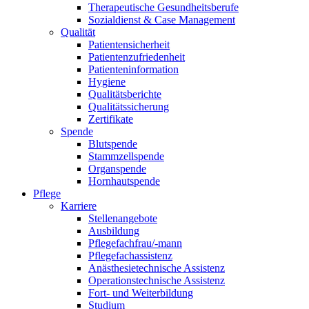
Therapeutische Gesundheitsberufe
Sozialdienst & Case Management
Qualität
Patientensicherheit
Patientenzufriedenheit
Patienteninformation
Hygiene
Qualitätsberichte
Qualitätssicherung
Zertifikate
Spende
Blutspende
Stammzellspende
Organspende
Hornhautspende
Pflege
Karriere
Stellenangebote
Ausbildung
Pflegefachfrau/-mann
Pflegefachassistenz
Anästhesietechnische Assistenz
Operationstechnische Assistenz
Fort- und Weiterbildung
Studium