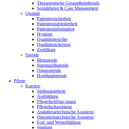
Therapeutische Gesundheitsberufe
Sozialdienst & Case Management
Qualität
Patientensicherheit
Patientenzufriedenheit
Patienteninformation
Hygiene
Qualitätsberichte
Qualitätssicherung
Zertifikate
Spende
Blutspende
Stammzellspende
Organspende
Hornhautspende
Pflege
Karriere
Stellenangebote
Ausbildung
Pflegefachfrau/-mann
Pflegefachassistenz
Anästhesietechnische Assistenz
Operationstechnische Assistenz
Fort- und Weiterbildung
Studium