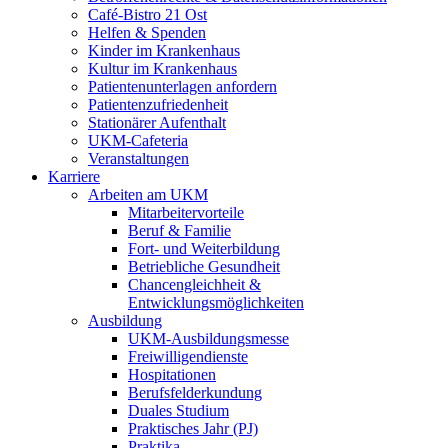
Café-Bistro 21 Ost
Helfen & Spenden
Kinder im Krankenhaus
Kultur im Krankenhaus
Patientenunterlagen anfordern
Patientenzufriedenheit
Stationärer Aufenthalt
UKM-Cafeteria
Veranstaltungen
Karriere
Arbeiten am UKM
Mitarbeitervorteile
Beruf & Familie
Fort- und Weiterbildung
Betriebliche Gesundheit
Chancengleichheit &
Entwicklungsmöglichkeiten
Ausbildung
UKM-Ausbildungsmesse
Freiwilligendienste
Hospitationen
Berufsfelderkundung
Duales Studium
Praktisches Jahr (PJ)
Praktika