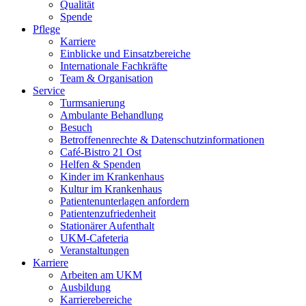
Qualität
Spende
Pflege
Karriere
Einblicke und Einsatzbereiche
Internationale Fachkräfte
Team & Organisation
Service
Turmsanierung
Ambulante Behandlung
Besuch
Betroffenenrechte & Datenschutzinformationen
Café-Bistro 21 Ost
Helfen & Spenden
Kinder im Krankenhaus
Kultur im Krankenhaus
Patientenunterlagen anfordern
Patientenzufriedenheit
Stationärer Aufenthalt
UKM-Cafeteria
Veranstaltungen
Karriere
Arbeiten am UKM
Ausbildung
Karrierebereiche