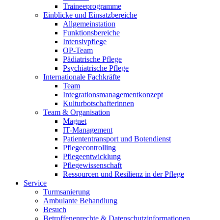
Traineeprogramme
Einblicke und Einsatzbereiche
Allgemeinstation
Funktionsbereiche
Intensivpflege
OP-Team
Pädiatrische Pflege
Psychiatrische Pflege
Internationale Fachkräfte
Team
Integrationsmanagementkonzept
Kulturbotschafterinnen
Team & Organisation
Magnet
IT-Management
Patiententransport und Botendienst
Pflegecontrolling
Pflegeentwicklung
Pflegewissenschaft
Ressourcen und Resilienz in der Pflege
Service
Turmsanierung
Ambulante Behandlung
Besuch
Betroffenenrechte & Datenschutzinformationen