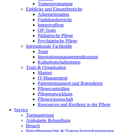
Traineeprogramme
Einblicke und Einsatzbereiche
Allgemeinstation
Funktionsbereiche
Intensivpflege
OP-Team
Pädiatrische Pflege
Psychiatrische Pflege
Internationale Fachkräfte
Team
Integrationsmanagementkonzept
Kulturbotschafterinnen
Team & Organisation
Magnet
IT-Management
Patiententransport und Botendienst
Pflegecontrolling
Pflegeentwicklung
Pflegewissenschaft
Ressourcen und Resilienz in der Pflege
Service
Turmsanierung
Ambulante Behandlung
Besuch
Betroffenenrechte & Datenschutzinformationen