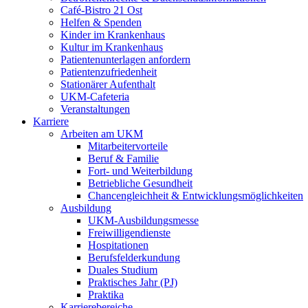
Café-Bistro 21 Ost
Helfen & Spenden
Kinder im Krankenhaus
Kultur im Krankenhaus
Patientenunterlagen anfordern
Patientenzufriedenheit
Stationärer Aufenthalt
UKM-Cafeteria
Veranstaltungen
Karriere
Arbeiten am UKM
Mitarbeitervorteile
Beruf & Familie
Fort- und Weiterbildung
Betriebliche Gesundheit
Chancengleichheit & Entwicklungsmöglichkeiten
Ausbildung
UKM-Ausbildungsmesse
Freiwilligendienste
Hospitationen
Berufsfelderkundung
Duales Studium
Praktisches Jahr (PJ)
Praktika
Karrierebereiche