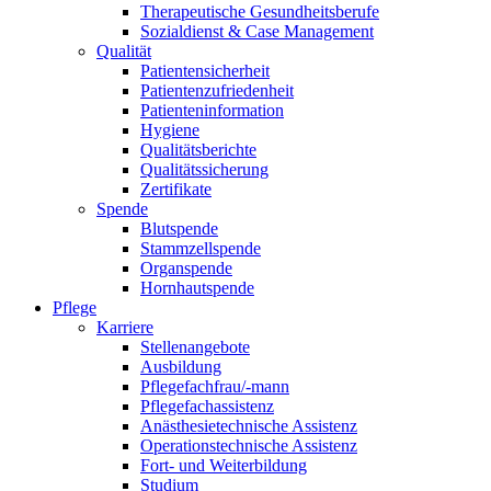
Therapeutische Gesundheitsberufe
Sozialdienst & Case Management
Qualität
Patientensicherheit
Patientenzufriedenheit
Patienteninformation
Hygiene
Qualitätsberichte
Qualitätssicherung
Zertifikate
Spende
Blutspende
Stammzellspende
Organspende
Hornhautspende
Pflege
Karriere
Stellenangebote
Ausbildung
Pflegefachfrau/-mann
Pflegefachassistenz
Anästhesietechnische Assistenz
Operationstechnische Assistenz
Fort- und Weiterbildung
Studium