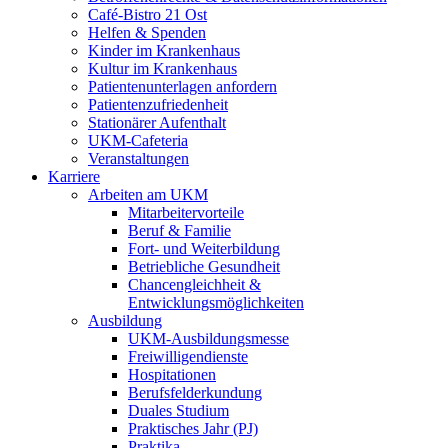
Café-Bistro 21 Ost
Helfen & Spenden
Kinder im Krankenhaus
Kultur im Krankenhaus
Patientenunterlagen anfordern
Patientenzufriedenheit
Stationärer Aufenthalt
UKM-Cafeteria
Veranstaltungen
Karriere
Arbeiten am UKM
Mitarbeitervorteile
Beruf & Familie
Fort- und Weiterbildung
Betriebliche Gesundheit
Chancengleichheit &
Entwicklungsmöglichkeiten
Ausbildung
UKM-Ausbildungsmesse
Freiwilligendienste
Hospitationen
Berufsfelderkundung
Duales Studium
Praktisches Jahr (PJ)
Praktika