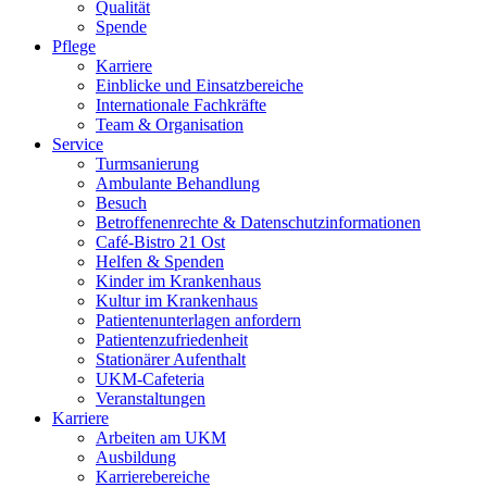
Qualität
Spende
Pflege
Karriere
Einblicke und Einsatzbereiche
Internationale Fachkräfte
Team & Organisation
Service
Turmsanierung
Ambulante Behandlung
Besuch
Betroffenenrechte & Datenschutzinformationen
Café-Bistro 21 Ost
Helfen & Spenden
Kinder im Krankenhaus
Kultur im Krankenhaus
Patientenunterlagen anfordern
Patientenzufriedenheit
Stationärer Aufenthalt
UKM-Cafeteria
Veranstaltungen
Karriere
Arbeiten am UKM
Ausbildung
Karrierebereiche