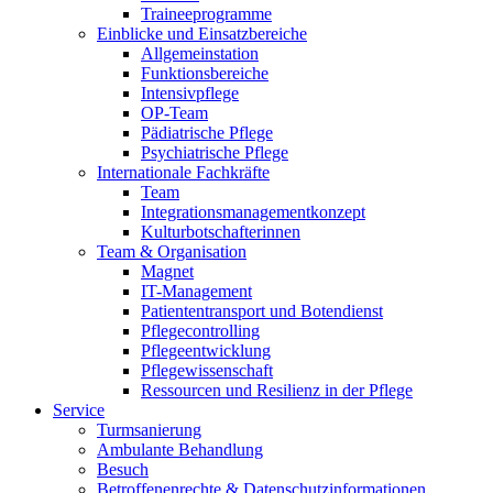
Traineeprogramme
Einblicke und Einsatzbereiche
Allgemeinstation
Funktionsbereiche
Intensivpflege
OP-Team
Pädiatrische Pflege
Psychiatrische Pflege
Internationale Fachkräfte
Team
Integrationsmanagementkonzept
Kulturbotschafterinnen
Team & Organisation
Magnet
IT-Management
Patiententransport und Botendienst
Pflegecontrolling
Pflegeentwicklung
Pflegewissenschaft
Ressourcen und Resilienz in der Pflege
Service
Turmsanierung
Ambulante Behandlung
Besuch
Betroffenenrechte & Datenschutzinformationen