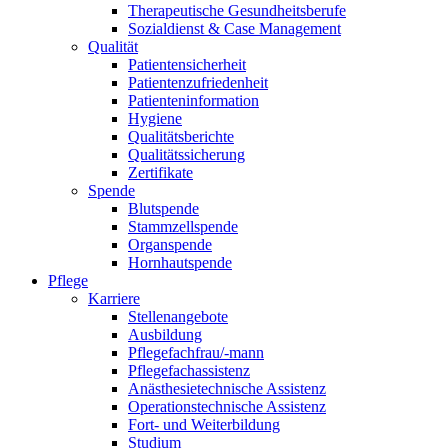
Therapeutische Gesundheitsberufe
Sozialdienst & Case Management
Qualität
Patientensicherheit
Patientenzufriedenheit
Patienteninformation
Hygiene
Qualitätsberichte
Qualitätssicherung
Zertifikate
Spende
Blutspende
Stammzellspende
Organspende
Hornhautspende
Pflege
Karriere
Stellenangebote
Ausbildung
Pflegefachfrau/-mann
Pflegefachassistenz
Anästhesietechnische Assistenz
Operationstechnische Assistenz
Fort- und Weiterbildung
Studium