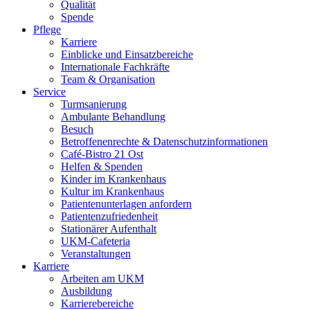
Qualität
Spende
Pflege
Karriere
Einblicke und Einsatzbereiche
Internationale Fachkräfte
Team & Organisation
Service
Turmsanierung
Ambulante Behandlung
Besuch
Betroffenenrechte & Datenschutzinformationen
Café-Bistro 21 Ost
Helfen & Spenden
Kinder im Krankenhaus
Kultur im Krankenhaus
Patientenunterlagen anfordern
Patientenzufriedenheit
Stationärer Aufenthalt
UKM-Cafeteria
Veranstaltungen
Karriere
Arbeiten am UKM
Ausbildung
Karrierebereiche