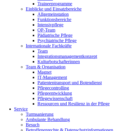
Traineeprogramme
Einblicke und Einsatzbereiche
Allgemeinstation
Funktionsbereiche
Intensivpflege
OP-Team
Pädiatrische Pflege
Psychiatrische Pflege
Internationale Fachkräfte
Team
Integrationsmanagementkonzept
Kulturbotschafterinnen
Team & Organisation
Magnet
IT-Management
Patiententransport und Botendienst
Pflegecontrolling
Pflegeentwicklung
Pflegewissenschaft
Ressourcen und Resilienz in der Pflege
Service
Turmsanierung
Ambulante Behandlung
Besuch
Betroffenenrechte & Datenschutzinformationen