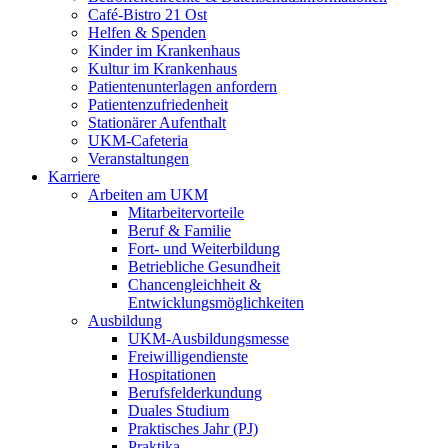
Café-Bistro 21 Ost
Helfen & Spenden
Kinder im Krankenhaus
Kultur im Krankenhaus
Patientenunterlagen anfordern
Patientenzufriedenheit
Stationärer Aufenthalt
UKM-Cafeteria
Veranstaltungen
Karriere
Arbeiten am UKM
Mitarbeitervorteile
Beruf & Familie
Fort- und Weiterbildung
Betriebliche Gesundheit
Chancengleichheit &
Entwicklungsmöglichkeiten
Ausbildung
UKM-Ausbildungsmesse
Freiwilligendienste
Hospitationen
Berufsfelderkundung
Duales Studium
Praktisches Jahr (PJ)
Praktika