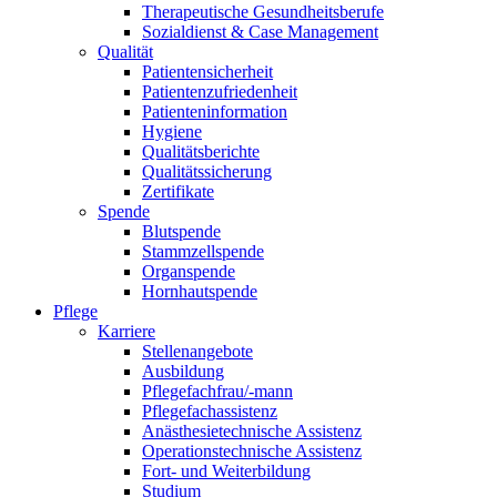
Therapeutische Gesundheitsberufe
Sozialdienst & Case Management
Qualität
Patientensicherheit
Patientenzufriedenheit
Patienteninformation
Hygiene
Qualitätsberichte
Qualitätssicherung
Zertifikate
Spende
Blutspende
Stammzellspende
Organspende
Hornhautspende
Pflege
Karriere
Stellenangebote
Ausbildung
Pflegefachfrau/-mann
Pflegefachassistenz
Anästhesietechnische Assistenz
Operationstechnische Assistenz
Fort- und Weiterbildung
Studium