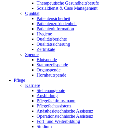
Therapeutische Gesundheitsberufe
Sozialdienst & Case Management
Qualität
Patientensicherheit
Patientenzufriedenheit
Patienteninformation
Hygiene
Qualitätsberichte
Qualitätssicherung
Zertifikate
Spende
Blutspende
Stammzellspende
Organspende
Hornhautspende
Pflege
Karriere
Stellenangebote
Ausbildung
Pflegefachfrau/-mann
Pflegefachassistenz
Anästhesietechnische Assistenz
Operationstechnische Assistenz
Fort- und Weiterbildung
Studium