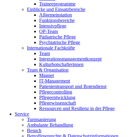
Traineeprogramme
Einblicke und Einsatzbereiche
Allgemeinstation
Funktionsbereiche
Intensivpflege
OP-Team
Pädiatrische Pflege
Psychiatrische Pflege
Internationale Fachkräfte
Team
Integrationsmanagementkonzept
Kulturbotschafterinnen
Team & Organisation
Magnet
IT-Management
Patiententransport und Botendienst
Pflegecontrolling
Pflegeentwicklung
Pflegewissenschaft
Ressourcen und Resilienz in der Pflege
Service
Turmsanierung
Ambulante Behandlung
Besuch
Betroffenenrechte & Datenschutzinformationen