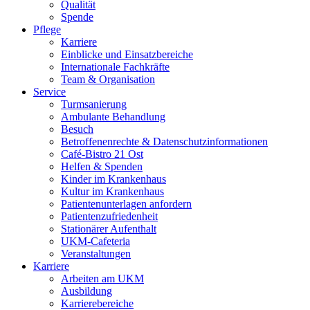
Qualität
Spende
Pflege
Karriere
Einblicke und Einsatzbereiche
Internationale Fachkräfte
Team & Organisation
Service
Turmsanierung
Ambulante Behandlung
Besuch
Betroffenenrechte & Datenschutzinformationen
Café-Bistro 21 Ost
Helfen & Spenden
Kinder im Krankenhaus
Kultur im Krankenhaus
Patientenunterlagen anfordern
Patientenzufriedenheit
Stationärer Aufenthalt
UKM-Cafeteria
Veranstaltungen
Karriere
Arbeiten am UKM
Ausbildung
Karrierebereiche