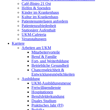
Café-Bistro 21 Ost
Helfen & Spenden
Kinder im Krankenhaus
Kultur im Krankenhaus
Patientenunterlagen anfordern
Patientenzufriedenheit
Stationärer Aufenthalt
UKM-Cafeteria
Veranstaltungen
Karriere
Arbeiten am UKM
Mitarbeitervorteile
Beruf & Familie
Fort- und Weiterbildung
Betriebliche Gesundheit
Chancengleichheit &
Entwicklungsmöglichkeiten
Ausbildung
UKM-Ausbildungsmesse
Freiwilligendienste
Hospitationen
Berufsfelderkundung
Duales Studium
Praktisches Jahr (PJ)
Praktika