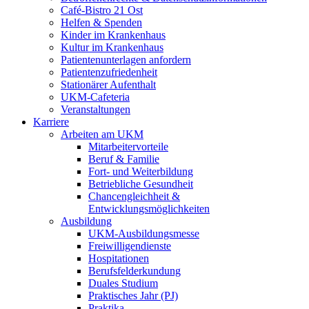
Café-Bistro 21 Ost
Helfen & Spenden
Kinder im Krankenhaus
Kultur im Krankenhaus
Patientenunterlagen anfordern
Patientenzufriedenheit
Stationärer Aufenthalt
UKM-Cafeteria
Veranstaltungen
Karriere
Arbeiten am UKM
Mitarbeitervorteile
Beruf & Familie
Fort- und Weiterbildung
Betriebliche Gesundheit
Chancengleichheit &
Entwicklungsmöglichkeiten
Ausbildung
UKM-Ausbildungsmesse
Freiwilligendienste
Hospitationen
Berufsfelderkundung
Duales Studium
Praktisches Jahr (PJ)
Praktika