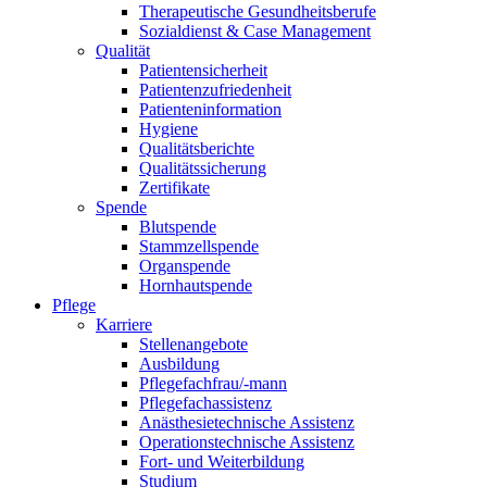
Therapeutische Gesundheitsberufe
Sozialdienst & Case Management
Qualität
Patientensicherheit
Patientenzufriedenheit
Patienteninformation
Hygiene
Qualitätsberichte
Qualitätssicherung
Zertifikate
Spende
Blutspende
Stammzellspende
Organspende
Hornhautspende
Pflege
Karriere
Stellenangebote
Ausbildung
Pflegefachfrau/-mann
Pflegefachassistenz
Anästhesietechnische Assistenz
Operationstechnische Assistenz
Fort- und Weiterbildung
Studium