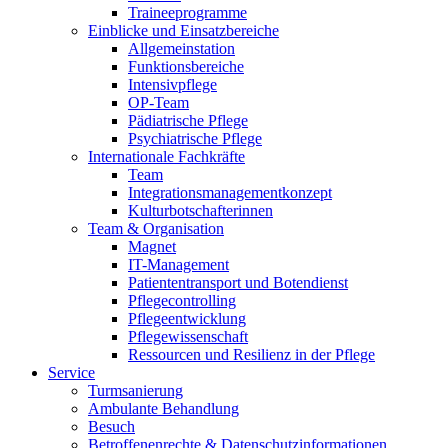
Traineeprogramme
Einblicke und Einsatzbereiche
Allgemeinstation
Funktionsbereiche
Intensivpflege
OP-Team
Pädiatrische Pflege
Psychiatrische Pflege
Internationale Fachkräfte
Team
Integrationsmanagementkonzept
Kulturbotschafterinnen
Team & Organisation
Magnet
IT-Management
Patiententransport und Botendienst
Pflegecontrolling
Pflegeentwicklung
Pflegewissenschaft
Ressourcen und Resilienz in der Pflege
Service
Turmsanierung
Ambulante Behandlung
Besuch
Betroffenenrechte & Datenschutzinformationen