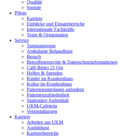
Qualität
Spende
Pflege
Karriere
Einblicke und Einsatzbereiche
Internationale Fachkräfte
Team & Organisation
Service
Turmsanierung
Ambulante Behandlung
Besuch
Betroffenenrechte & Datenschutzinformationen
Café-Bistro 21 Ost
Helfen & Spenden
Kinder im Krankenhaus
Kultur im Krankenhaus
Patientenunterlagen anfordern
Patientenzufriedenheit
Stationärer Aufenthalt
UKM-Cafeteria
Veranstaltungen
Karriere
Arbeiten am UKM
Ausbildung
Karrierebereiche