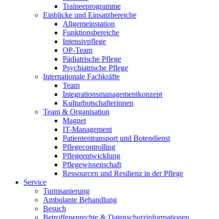
Traineeprogramme
Einblicke und Einsatzbereiche
Allgemeinstation
Funktionsbereiche
Intensivpflege
OP-Team
Pädiatrische Pflege
Psychiatrische Pflege
Internationale Fachkräfte
Team
Integrationsmanagementkonzept
Kulturbotschafterinnen
Team & Organisation
Magnet
IT-Management
Patiententransport und Botendienst
Pflegecontrolling
Pflegeentwicklung
Pflegewissenschaft
Ressourcen und Resilienz in der Pflege
Service
Turmsanierung
Ambulante Behandlung
Besuch
Betroffenenrechte & Datenschutzinformationen