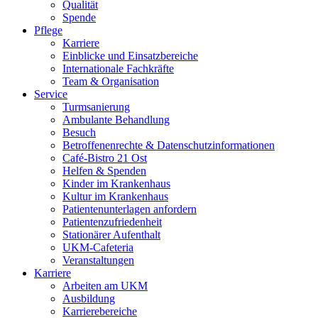
Qualität
Spende
Pflege
Karriere
Einblicke und Einsatzbereiche
Internationale Fachkräfte
Team & Organisation
Service
Turmsanierung
Ambulante Behandlung
Besuch
Betroffenenrechte & Datenschutzinformationen
Café-Bistro 21 Ost
Helfen & Spenden
Kinder im Krankenhaus
Kultur im Krankenhaus
Patientenunterlagen anfordern
Patientenzufriedenheit
Stationärer Aufenthalt
UKM-Cafeteria
Veranstaltungen
Karriere
Arbeiten am UKM
Ausbildung
Karrierebereiche