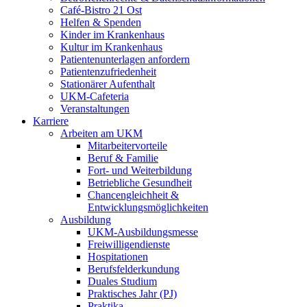
Café-Bistro 21 Ost
Helfen & Spenden
Kinder im Krankenhaus
Kultur im Krankenhaus
Patientenunterlagen anfordern
Patientenzufriedenheit
Stationärer Aufenthalt
UKM-Cafeteria
Veranstaltungen
Karriere
Arbeiten am UKM
Mitarbeitervorteile
Beruf & Familie
Fort- und Weiterbildung
Betriebliche Gesundheit
Chancengleichheit &
Entwicklungsmöglichkeiten
Ausbildung
UKM-Ausbildungsmesse
Freiwilligendienste
Hospitationen
Berufsfelderkundung
Duales Studium
Praktisches Jahr (PJ)
Praktika