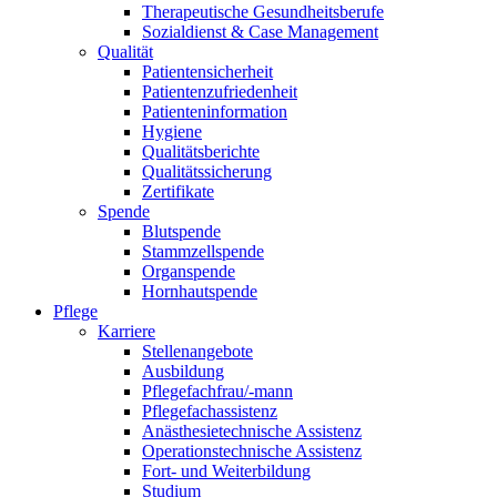
Therapeutische Gesundheitsberufe
Sozialdienst & Case Management
Qualität
Patientensicherheit
Patientenzufriedenheit
Patienteninformation
Hygiene
Qualitätsberichte
Qualitätssicherung
Zertifikate
Spende
Blutspende
Stammzellspende
Organspende
Hornhautspende
Pflege
Karriere
Stellenangebote
Ausbildung
Pflegefachfrau/-mann
Pflegefachassistenz
Anästhesietechnische Assistenz
Operationstechnische Assistenz
Fort- und Weiterbildung
Studium